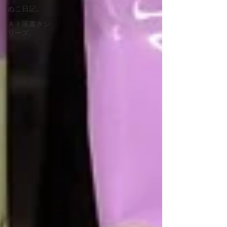
ぬこ日記。
ＡＩ落書きシ
リーズ。