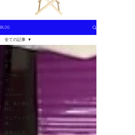
BLOG
全ての記事
全ての記事
ちぢぃーの日
常
ご一緒シリー
ズ。
I'm a
Drummer!
我、食と酒を
好む。
マニアック万
歳！
役者として、