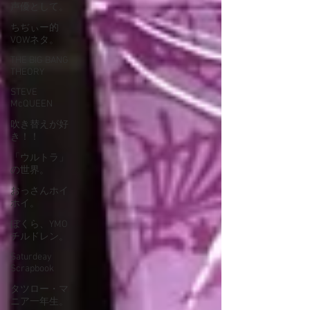
声優として。
ちぢぃー的
VOWネタ。
THE BIG BANG
THEORY
STEVE
McQUEEN
吹き替えが好
き！！
「ウルトラ」
の世界。
おっさんホイ
ホイ。
ぼくら、YMO
チルドレン。
Saturdeay
Scrapbook
タツロー・マ
ニア一年生。