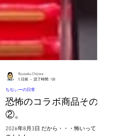
Ryusaku Chijiwa
5 日前
読了時間: 1分
ちぢぃーの日常
恐怖のコラボ商品その
②。