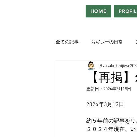
HOME
PROFIL
全ての記事
ちぢぃーの日常
Ryusaku Chijiwa
20
役者として、声優として。
【再掲】
更新日：
2024年3月18日
吹き替えが好き！！
「ウル
2024年3月13日
Saturdeay Scrapbook
タツロ
約５年前の記事をリ
２０２４年現在、い