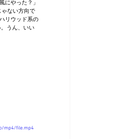
風にやった？」
じゃない方向で
ハリウッド系の
い。うん、いい
p/mp4/file.mp4