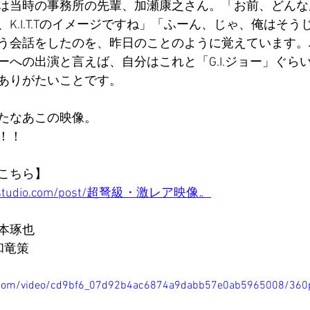
は当時の事務所の先輩、加瀬康之さん。「お前、どんな
K.I.T.Tのイメージですね」「ふーん、じゃ、俺はそう
う会話をしたのを、昨日のことのように覚えています。
ーへの出演と言えば、自分はこれと「G.I.ジョー」ぐら
ありがたいことです。
たなあこの映像。
！！
こちら】
zie-studio.com/post/超弩級・激レア映像。
本琢也
千々和竜策
tic.com/video/cd9bf6_07d92b4ac6874a9dabb57e0ab5965008/360