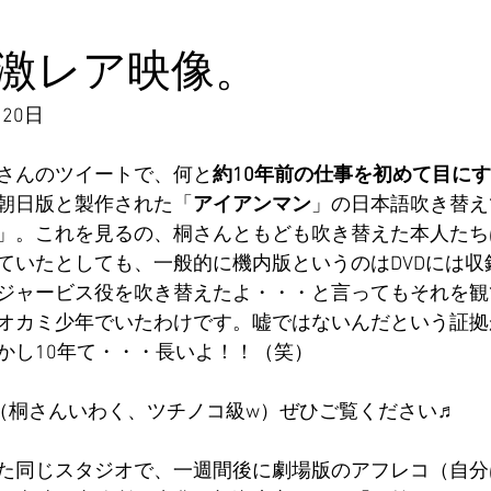
激レア映像。
20日
さんのツイートで、何と
約10年前の仕事を初めて目に
朝日版と製作された「
アイアンマン
」の日本語吹き替え
」。これを見るの、桐さんともども吹き替えた本人たち
ていたとしても、一般的に機内版というのはDVDには収
ジャービス役を吹き替えたよ・・・と言ってもそれを観
オカミ少年でいたわけです。嘘ではないんだという証拠
かし10年て・・・長いよ！！（笑）
！（桐さんいわく、ツチノコ級w）ぜひご覧ください♬
た同じスタジオで、一週間後に劇場版のアフレコ（自分