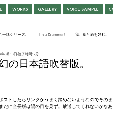
E
WORKS
GALLERY
VOICE SAMPLE
C
ご一緒シリーズ。
I'm a Drummer!
我、食と酒を好む。
24年3月13日
読了時間: 2分
ちぢぃー的VOWネタ。
THE BIG BANG THEORY
STEVE McQ
幻の日本語吹替版。
トラ」の世界。
おっさんホイホイ。
ぼくら、YMOチル
ー・マニア一年生。
ぬこ日記。
ＡＩ落書きシリーズ。
ポストしたらリンクがうまく踏めないようなのでそのま
まだに全長版は陽の目を見ず。放送してくれないかなあ