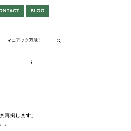
ONTACT
BLOG
マニアック万歳！
UEEN
ドレン。
ま再掲します。
。。