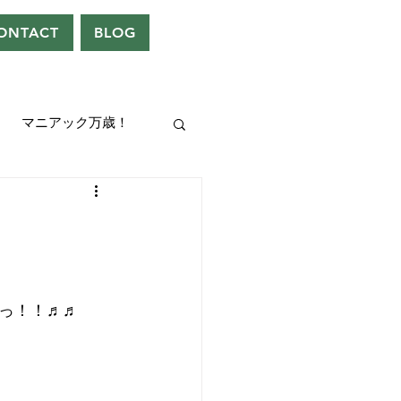
ONTACT
BLOG
マニアック万歳！
UEEN
ドレン。
っ！！♬♬