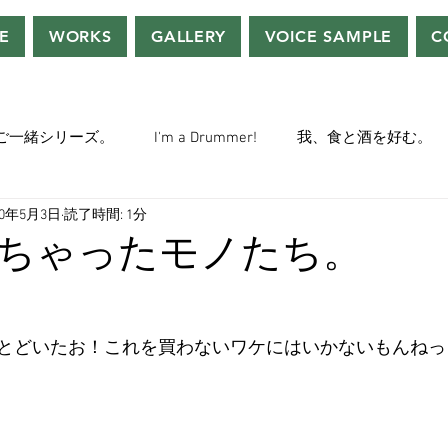
E
WORKS
GALLERY
VOICE SAMPLE
C
ご一緒シリーズ。
I'm a Drummer!
我、食と酒を好む。
20年5月3日
読了時間: 1分
ちぢぃー的VOWネタ。
THE BIG BANG THEORY
STEVE McQ
ちゃったモノたち。
トラ」の世界。
おっさんホイホイ。
ぼくら、YMOチル
とどいたお！これを買わないワケにはいかないもんねっ
ー・マニア一年生。
ぬこ日記。
ＡＩ落書きシリーズ。