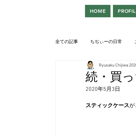
HOME
PROFIL
全ての記事
ちぢぃーの日常
Ryusaku Chijiwa
20
役者として、声優として。
続・買っ
2020年5月3日
吹き替えが好き！！
「ウル
スティックケース
が
Saturdeay Scrapbook
タツロ