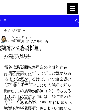
記事
全ての記事
Ryusaku Chijiwa
全ての記事
2022年5月16日
読了時間: 1分
愛すべき邪道。
ちぢぃーの日常
2022年5月16日
ご一緒シリーズ。
I'm a Drummer!
渋谷にある回転寿司店の老舗的存在
「天下寿司」。ずっとずっと昔からあ
我、食と酒を好む。
るような気がするけど、いつ道玄坂の
マニアック万歳！
この地にオープンしたかの詳細は知ら
ない。この店の代名詞（？）でもある
役者として、声優として。
しじみ汁の宣伝文句には「30年変わら
ちぢぃー的VOWネタ。
ない」とあるので、1990年代初頭から
THE BIG BANG THEORY
営業しているはず。思い切り地味なん