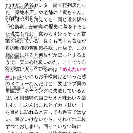
だけど、渋谷センター街で行列店だっ
STEVE McQUEEN
た「築地本店」や老舗の「寅ちゃん」
吹き替えが好き！！
が衰退ののち消えても、同じ道玄坂の
「台所家」が41年の歴史に幕を下ろし
「ウルトラ」の世界。
た現在もなお、変わらずひっそりと営
おっさんホイホイ。
業を続けている。良くも悪くも昔なが
ぼくら、YMOチルドレン。
らの昭和の雰囲気を残した店で、この
店の席に座ると何故だかほっとするよ
Saturdeay Scrapbook
うで、実に心地良いのだ。ここで今自
タツロー・マニア一年生。
分が気に入っているのは「
めんたいマ
ヨ
」。いかにもお子様向けといった感
ぬこ日記。
のメニューなんだけど、要はツブ貝の
ＡＩ落書きシリーズ。
軍艦だ。ネーミングに失敗していると
はいえ貝独特の歯ごたえと味わいを楽
しむ。じぶんはこれとイカ（甘い！）
を目的に訪れると言っても過言ではな
い。量がいけないから、それぞれ二枚
ずつでおしまい。回っていない時に