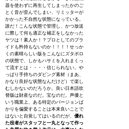
器を使わずに再生してしまったかのご
とく音が歪んでしまい、リミッターが
かかった不自然な状態になっている。
誰だ！こんな状態で管理し、かつ放送
に際して何も適正な補正をしなかった
ヤツは！素人か！？プロとしてのプラ
イドも矜持もないのか！！！！せっか
くの素晴らしい版をこんなにズタボロ
の状態で、しかもハサミを入れまくっ
て流すとは・・・・信じられない。や
っぱり手持ちのダビング素材（まあ、
かなり良好な状態なんだけど）で楽し
むしかないのだろうか。良い日本語吹
替版は財産なのだ。宝なのだ。声優と
いう職業上、ある特定のバージョンば
かりを偏愛することは本来良いことで
はないと自覚してはいるのだが、
優れ
た役者がスタッフと一丸となって作っ