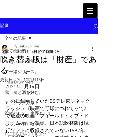
記事
全ての記事
Ryusaku Chijiwa
全ての記事
2021年1月14日
読了時間: 2分
吹き替え版は「財産」であ
ちぢぃーの日常
る――。
ご一緒シリーズ。
更新日：
2021年1月18日
I'm a Drummer!
2021年1月14日
我、食と酒を好む。
この日録画していたBSテレ東シネマク
マニアック万歳！
ラッシュ《映画で野球につれてって》
役者として、声優として。
で放送の映画「フィールド・オブ・ド
リームス」を視聴。日本語吹替版は現
ちぢぃー的VOWネタ。
行ソフトに収録されていない1992年
THE BIG BANG THEORY