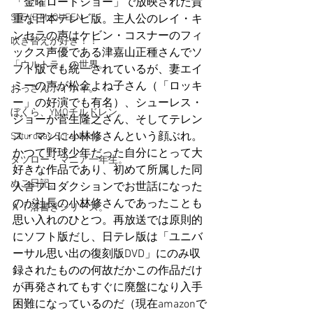
「金曜ロードショー」で放映された貴
STEVE McQUEEN
重な日本テレビ版。主人公のレイ・キ
ンセラの声はケビン・コスナーのフィ
吹き替えが好き！！
ックス声優である津嘉山正種さんでソ
「ウルトラ」の世界。
フト版でも統一されているが、妻エイ
ミーの声が松金よね子さん（「ロッキ
おっさんホイホイ。
ー」の好演でも有名）、シューレス・
ぼくら、YMOチルドレン。
ジョーが菅生隆之さん、そしてテレン
ス・マンに小林修さんという顔ぶれ。
Saturdeay Scrapbook
かつて野球少年だった自分にとって大
タツロー・マニア一年生。
好きな作品であり、初めて所属した同
ぬこ日記。
人舎プロダクションでお世話になった
のが社長の小林修さんであったことも
ＡＩ落書きシリーズ。
思い入れのひとつ。再放送では原則的
にソフト版だし、日テレ版は「ユニバ
ーサル思い出の復刻版DVD」にのみ収
録されたものの何故だかこの作品だけ
が再発されてもすぐに廃盤になり入手
困難になっているのだ（現在amazonで