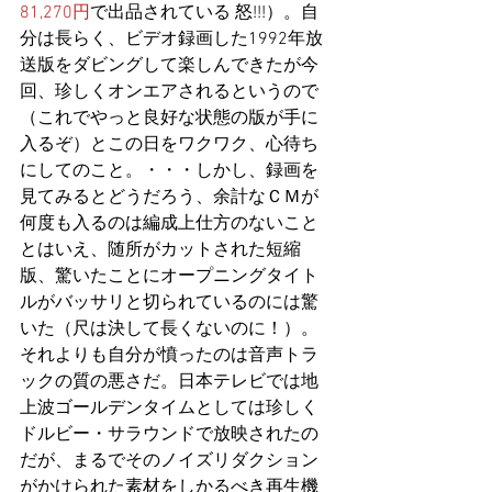
81,270円
で出品されている 怒!!!）。自
分は長らく、ビデオ録画した1992年放
送版をダビングして楽しんできたが今
回、珍しくオンエアされるというので
（これでやっと良好な状態の版が手に
入るぞ）とこの日をワクワク、心待ち
にしてのこと。・・・しかし、録画を
見てみるとどうだろう、余計なＣＭが
何度も入るのは編成上仕方のないこと
とはいえ、随所がカットされた短縮
版、驚いたことにオープニングタイト
ルがバッサリと切られているのには驚
いた（尺は決して長くないのに！）。
それよりも自分が憤ったのは音声トラ
ックの質の悪さだ。日本テレビでは地
上波ゴールデンタイムとしては珍しく
ドルビー・サラウンドで放映されたの
だが、まるでそのノイズリダクション
がかけられた素材をしかるべき再生機