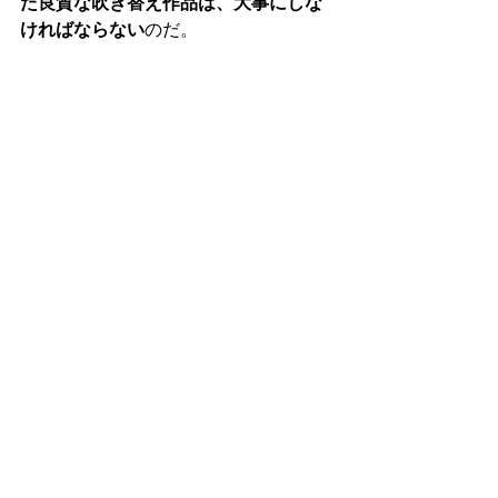
た良質な吹き替え作品は、大事にしな
ければならない
のだ。
吹き替えが好き！！
すべて表示
最新記事