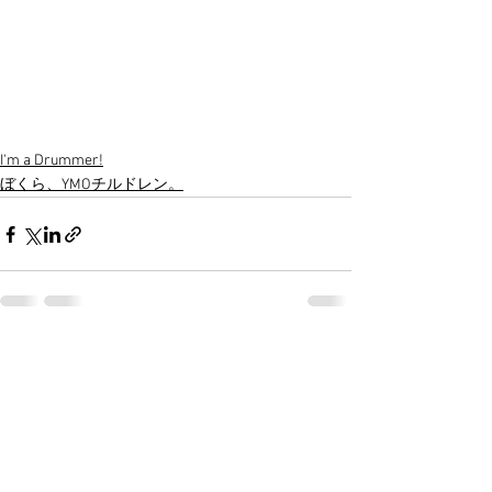
I'm a Drummer!
ぼくら、YMOチルドレン。
すべて表示
最新記事