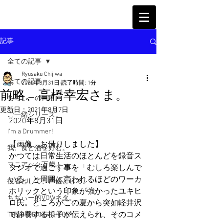
記事
全ての記事
Ryusaku Chijiwa
全ての記事
2020年8月31日
読了時間: 1分
前略、高橋幸宏さま。
ちぢぃーの日常
更新日：
2021年8月7日
ご一緒シリーズ。
2020年8月31日
I'm a Drummer!
【画像、お借りしました】
我、食と酒を好む。
かつては日常生活のほとんどを録音ス
マニアック万歳！
タジオで過ごす事を「むしろ楽しんで
いる」と周囲に言われるほどのワーカ
役者として、声優として。
ホリックという印象が強かったユキヒ
ちぢぃー的VOWネタ。
ロ氏。ところがこの夏から突如軽井沢
で静養する様子が伝えられ、そのコメ
THE BIG BANG THEORY