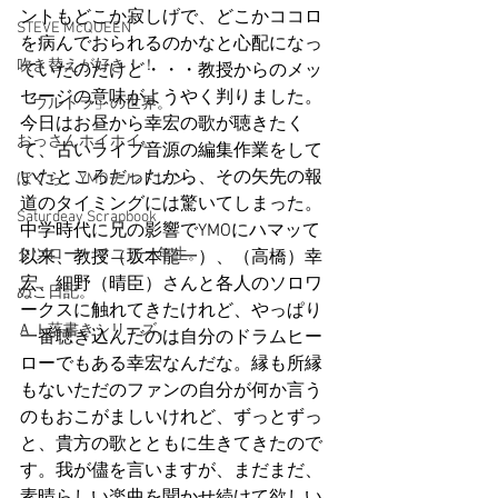
ントもどこか寂しげで、どこかココロ
STEVE McQUEEN
を病んでおられるのかなと心配になっ
吹き替えが好き！！
ていたのだけど・・・教授からのメッ
セージの意味がようやく判りました。
「ウルトラ」の世界。
今日はお昼から幸宏の歌が聴きたく
おっさんホイホイ。
て、古いライブ音源の編集作業をして
いたところだったから、その矢先の報
ぼくら、YMOチルドレン。
道のタイミングには驚いてしまった。
Saturdeay Scrapbook
中学時代に兄の影響でYMOにハマッて
タツロー・マニア一年生。
以来、教授（坂本龍一）、（高橋）幸
宏、細野（晴臣）さんと各人のソロワ
ぬこ日記。
ークスに触れてきたけれど、やっぱり
ＡＩ落書きシリーズ。
一番聴き込んだのは自分のドラムヒー
ローでもある幸宏なんだな。縁も所縁
もないただのファンの自分が何か言う
のもおこがましいけれど、ずっとずっ
と、貴方の歌とともに生きてきたので
す。我が儘を言いますが、まだまだ、