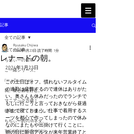
記事
全ての記事
Ryusaku Chijiwa
全ての記事
2024年3月23日
読了時間: 1分
レナードの朝。
ちぢぃーの日常
2024年3月23日
ご一緒シリーズ。
I'm a Drummer!
この土日はオフ。慣れないフルタイム
の連勤は疲弊するので連休はありがた
我、食と酒を好む。
い。奥さんも休みだったのでランチで
マニアック万歳！
もしに行こうと言っておきながら昼過
ぎまで寝てしまう。仕事で着用するス
役者として、声優として。
ーツを都心で作ってしまったので休み
ちぢぃー的VOWネタ。
なのにまたもや出掛けて行くことに。
THE BIG BANG THEORY
前の日に新宿アルタが来年営業終了と