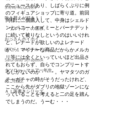
のニュースがあり、しばらくぶりに例
STEVE McQUEEN
のフィギュアショップに寄り道。前回
吹き替えが好き！！
同様に二個購入して、中身はシェルド
ンとペニー！エイミーとバーナデット
「ウルトラ」の世界。
に続いて被りなしというのはいいけれ
おっさんホイホイ。
ど、レナードが欲しいのよレナード
ぼくら、YMOチルドレン。
が！！マイナーな商品だからかメルカ
リ等には全くといっていいほど出品さ
Saturdeay Scrapbook
れてもおらず、自らでコンプリートす
タツロー・マニア一年生。
るしかないのか・・・。ヤマタツのガ
チャガチャの時がそうだったけれど、
ぬこ日記。
ここから先がダブリの地獄ゾーンにな
ＡＩ落書きシリーズ。
っていることを考えると二の足を踏ん
でしまうのだ。うーむ・・・