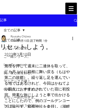
記事
全ての記事
Ryusaku Chijiwa
全ての記事
2023年3月10日
読了時間: 1分
リセットしよう。
ちぢぃーの日常
2023年3月10日
ご一緒シリーズ。
I'm a Drummer!
無理を押して週末に二連休を取って、
三カ月ぶりに箱根に舞い戻る（もはや
我、食と酒を好む。
第二の故郷）。繰り返し足を運んでい
マニアック万歳！
る地ではあるけれど、今回はかねてよ
り親友におすすめされていた宿に初投
役者として、声優として。
宿。簡素な旅にしようと車で出かける
ちぢぃー的VOWネタ。
ことにしたので、例のゴールデンコー
THE BIG BANG THEORY
スは辿らず。箱根神社を参拝し（湖畔