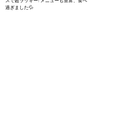
スで超ラッキー! メニューも豊富、食べ
過ぎました💦