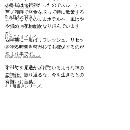
の鳥居は大行列だったのでスルー）、
STEVE McQUEEN
芦ノ湖畔で昼食を取って特に散策する
吹き替えが好き！！
こともなくそのままホテルへ。風はや
や強め、花粉がかなり飛んでいます
「ウルトラ」の世界。
が。
おっさんホイホイ。
四半期に一度はリフレッシュ、リセッ
ぼくら、YMOチルドレン。
トする時間を何としても確保するのが
決まり事です。
Saturdeay Scrapbook
タツロー・マニア一年生。
すべてを見透かされているような神の
ご神託。振り返るな、今を生きろとの
ぬこ日記。
有難いお言葉。
ＡＩ落書きシリーズ。