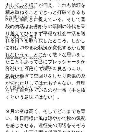
力している様子が伺え、これも信頼を
STEVE McQUEEN
積み重ねることできっと打破できるも
吹き替えが好き！！
のだと前向きに捉えている。そして普
段の生活は５月からの暗闇の時代を乗
「ウルトラ」の世界。
り越えてひとまず平穏な社会生活を送
おっさんホイホイ。
れる日々を取り戻したところ。しかし
ぼくら、YMOチルドレン。
これはいつまた状況が変化するかも知
れないうえ、とにかく散々な思いをし
Saturdeay Scrapbook
たこともあって己にプレッシャーをか
タツロー・マニア一年生。
けないようにして様子を見るつもり。
気負い過ぎて空回りをしたり緊張の糸
ぬこ日記。
が切れたりしては元も子もない。無理
ＡＩ落書きシリーズ。
をせず自然体でいるのが一番（手を抜
くという意味ではない）。
９月の空は高く、そしてどこまでも青
い。昨日同様に風は涼やかで秋の気配
を感じさせる。遠征先の周辺をそぞろ