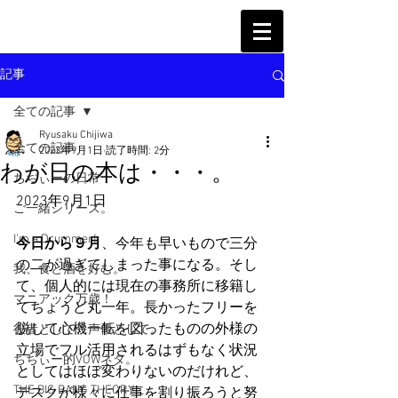
記事
全ての記事
Ryusaku Chijiwa
全ての記事
2023年9月1日
読了時間: 2分
わが日の本は・・・。
ちぢぃーの日常
2023年9月1日
ご一緒シリーズ。
I'm a Drummer!
今日から９月
、今年も早いもので三分
の二が過ぎてしまった事になる。そし
我、食と酒を好む。
て、個人的には現在の事務所に移籍し
マニアック万歳！
てちょうど丸一年。長かったフリーを
脱して心機一転を図ったものの外様の
役者として、声優として。
立場でフル活用されるはずもなく状況
ちぢぃー的VOWネタ。
としてはほぼ変わりないのだけれど、
THE BIG BANG THEORY
デスクが様々に仕事を割り振ろうと努