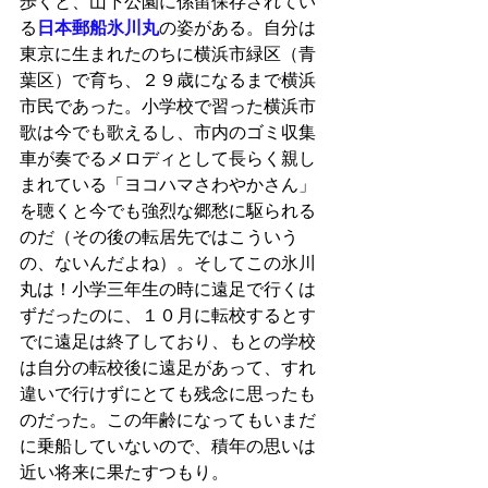
歩くと、山下公園に係留保存されてい
る
日本郵船氷川丸
の姿がある。自分は
東京に生まれたのちに横浜市緑区（青
葉区）で育ち、２９歳になるまで横浜
市民であった。小学校で習った横浜市
歌は今でも歌えるし、市内のゴミ収集
車が奏でるメロディとして長らく親し
まれている「ヨコハマさわやかさん」
を聴くと今でも強烈な郷愁に駆られる
のだ（その後の転居先ではこういう
の、ないんだよね）。そしてこの氷川
丸は！小学三年生の時に遠足で行くは
ずだったのに、１０月に転校するとす
でに遠足は終了しており、もとの学校
は自分の転校後に遠足があって、すれ
違いで行けずにとても残念に思ったも
のだった。この年齢になってもいまだ
に乗船していないので、積年の思いは
近い将来に果たすつもり。