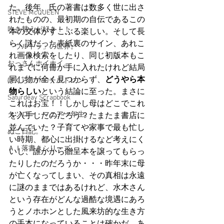
た。後年、氏の著書は数多く世に出さ
STEVE McQUEEN
れたものの、最初期の自伝であるこの
吹き替えが好き！！
本の文体がすこぶる楽しい。そして長
らく謎だった表紙裏のサイン、あれこ
「ウルトラ」の世界。
れ画像検索をしたり、同じ初版本もこ
おっさんホイホイ。
れまでに何冊か手に入れたけれど結局
同じ物が全く見つからず、
どうやら本
ぼくら、YMOチルドレン。
物らしい
という結論に至った。まさに
Saturdeay Scrapbook
これはお宝！！しかし母はどこでこれ
タツロー・マニア一年生。
を入手したのだろう？たまたま書店に
並んでいた？子育てや家事で最も忙し
ぬこ日記。
い時期、都心に出掛けるなど考えにく
ＡＩ落書きシリーズ。
いし、誰かから贈呈本を譲ってもらっ
たりしたのだろうか・・・昨年末に母
が亡くなってしまい、その真相は永遠
に謎のままではあるけれど、水木さん
という存在がどんな過酷な境遇にあろ
うとノホホンとした風来坊的な生き方