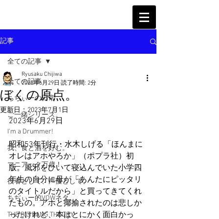
記事
全ての記事
Ryusaku Chijiwa
全ての記事
2023年6月29日
読了時間: 2分
ぼくの原点。
ちぢぃーの日常
更新日：
2023年7月1日
ご一緒シリーズ。
2023年6月29日
I'm a Drummer!
昭和53年刊行・水木しげる「ほんまに
我、食と酒を好む。
オレはアホやろか」（ポプラ社）初
マニアック万歳！
版。風邪をひいて寝込んでいた小学四
年生の自分に母が「あんたにピッタリ
役者として、声優として。
のタイトルだから」と買ってきてくれ
ちぢぃー的VOWネタ。
たもの。アホと揶揄されたのは悲しか
ったけれど、本はとにかく面白かっ
THE BIG BANG THEORY