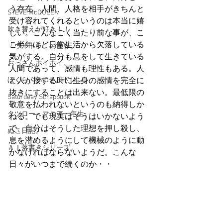
う存在、人間、人格を相手がきちんと
STEVE McQUEEN
受け容れてくれるというのは本当に嬉
吹き替えが好き！！
しい。こんなごく当たり前な事が、こ
こ半年ほど日常生活から欠落している
「ウルトラ」の世界。
気がする。自分も息をして生きている
おっさんホイホイ。
人間であって、感情も理性もある。人
ぼくら、YMOチルドレン。
と人が接する時に生身の感情を完全に
抜きにすることは出来ない。最低限の
Saturdeay Scrapbook
敬意を払われないというのも納得しか
タツロー・マニア一年生。
ねる。でも現実はそうはいかないよう
で、自分はそうした理想を押し殺し、
ぬこ日記。
息を潜めるようにして機械のように動
ＡＩ落書きシリーズ。
かなければならないようだ。こんな
日々がいつまで続くのか・・