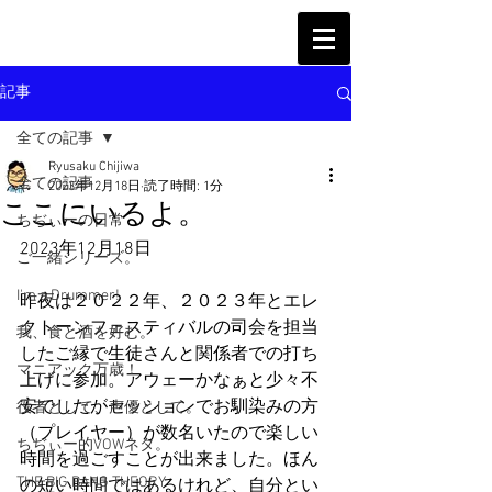
記事
全ての記事
Ryusaku Chijiwa
全ての記事
2023年12月18日
読了時間: 1分
ここにいるよ。
ちぢぃーの日常
2023年12月18日
ご一緒シリーズ。
I'm a Drummer!
昨夜は２０２２年、２０２３年とエレ
クトーンフェスティバルの司会を担当
我、食と酒を好む。
したご縁で生徒さんと関係者での打ち
マニアック万歳！
上げに参加。アウェーかなぁと少々不
安でしたがセッションでお馴染みの方
役者として、声優として。
（プレイヤー）が数名いたので楽しい
ちぢぃー的VOWネタ。
時間を過ごすことが出来ました。ほん
THE BIG BANG THEORY
の短い時間ではあるけれど、自分とい