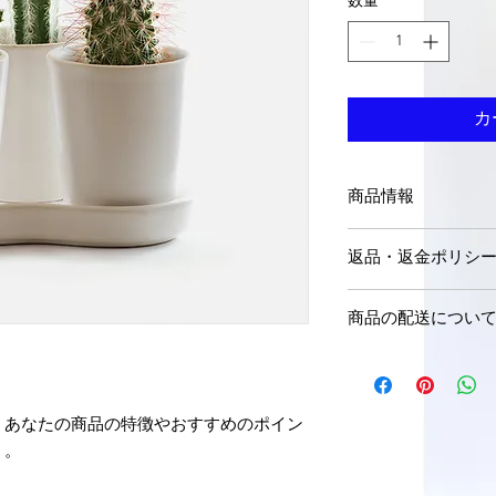
数量
*
カ
商品情報
商品の詳細を入力し
返品・返金ポリシ
明に加え、商品の特
しましょう。
返品・返金規約を入
商品の配送につい
だけなかった場合の
ましょう。規約の内
配送地域、料金、所
頼を獲得し、安心し
する情報を入力して
とで、お客様の信頼
。あなたの商品の特徴やおすすめのポイン
ただけます。
う。