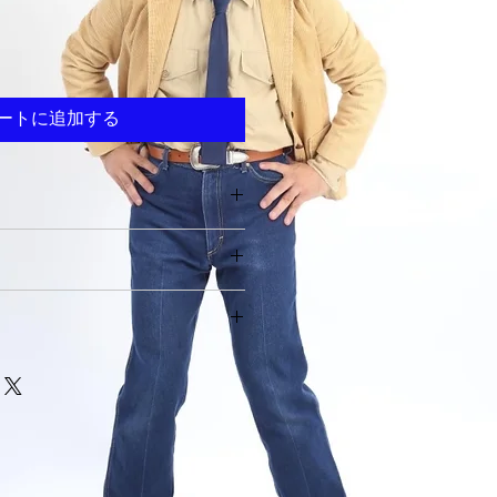
ートに追加する
てください。サイズ、素材、取扱説
ー
徴やおすすめのポイントなどを説明
力してください。商品にご満足いた
て
返品・返金ポリシーと手順を説明し
容を明確にすることで、お客様の信
要時間、梱包など、商品の配送に関
て商品をご購入いただけます。
ください。配送情報を明確にするこ
を獲得し、安心して商品をご購入い