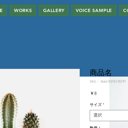
E
WORKS
GALLERY
VOICE SAMPLE
C
商品名
SKU： 366615376135191
価
￥8
格
サイズ
*
選択