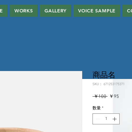
E
WORKS
GALLERY
VOICE SAMPLE
C
商品名
SKU： 671253175371
通
セ
 ￥100 
￥95
常
ー
数量
*
価
ル
格
価
格