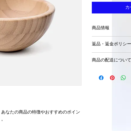
カ
商品情報
商品の詳細を入力し
返品・返金ポリシ
明に加え、商品の特
しましょう。
返品・返金規約を入
商品の配送につい
だけなかった場合の
ましょう。規約の内
配送地域、料金、所
頼を獲得し、安心し
する情報を入力して
とで、お客様の信頼
ただけます。
。あなたの商品の特徴やおすすめのポイン
う。