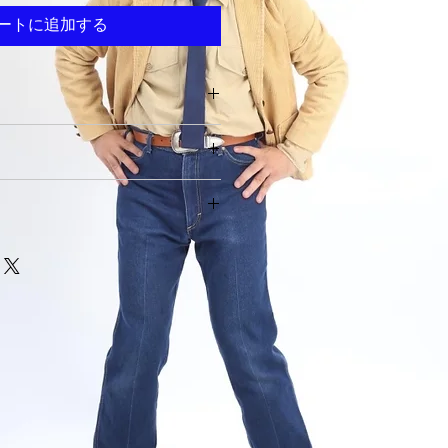
ートに追加する
てください。サイズ、素材、取扱説
ー
徴やおすすめのポイントなどを説明
力してください。商品にご満足いた
て
返品・返金ポリシーと手順を説明し
容を明確にすることで、お客様の信
要時間、梱包など、商品の配送に関
て商品をご購入いただけます。
ください。配送情報を明確にするこ
を獲得し、安心して商品をご購入い