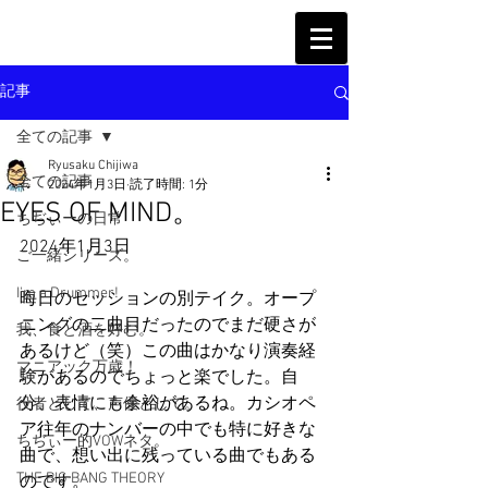
記事
全ての記事
Ryusaku Chijiwa
全ての記事
2024年1月3日
読了時間: 1分
EYES OF MIND。
ちぢぃーの日常
2024年1月3日
ご一緒シリーズ。
I'm a Drummer!
晦日のセッションの別テイク。オープ
ニングの二曲目だったのでまだ硬さが
我、食と酒を好む。
あるけど（笑）この曲はかなり演奏経
マニアック万歳！
験があるのでちょっと楽でした。自
分、表情にも余裕があるね。カシオペ
役者として、声優として。
ア往年のナンバーの中でも特に好きな
ちぢぃー的VOWネタ。
曲で、想い出に残っている曲でもある
THE BIG BANG THEORY
のです。