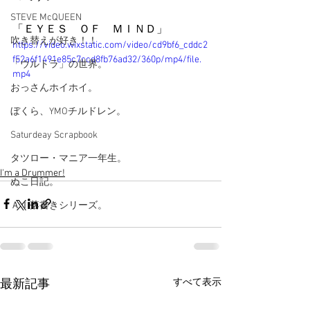
STEVE McQUEEN
「ＥＹＥＳ　ＯＦ　ＭＩＮＤ」
吹き替えが好き！！
https://video.wixstatic.com/video/cd9bf6_cddc2
f52a6f1491e85c7ccd8fb76ad32/360p/mp4/file.
「ウルトラ」の世界。
mp4
おっさんホイホイ。
ぼくら、YMOチルドレン。
Saturdeay Scrapbook
タツロー・マニア一年生。
I'm a Drummer!
ぬこ日記。
ＡＩ落書きシリーズ。
すべて表示
最新記事