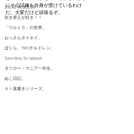
にその試練を自身が受けているわけ
STEVE McQUEEN
だ。大変だけど頑張るぞ。
吹き替えが好き！！
「ウルトラ」の世界。
おっさんホイホイ。
ぼくら、YMOチルドレン。
Saturdeay Scrapbook
タツロー・マニア一年生。
ぬこ日記。
ＡＩ落書きシリーズ。