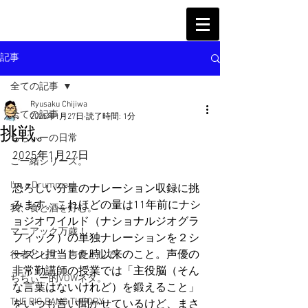
記事
全ての記事
Ryusaku Chijiwa
全ての記事
2025年1月27日
読了時間: 1分
挑戦。
ちぢぃーの日常
2025年1月27日
ご一緒シリーズ。
I'm a Drummer!
恐ろしい分量のナレーション収録に挑
みます。これほどの量は11年前にナシ
我、食と酒を好む。
ョジオワイルド（ナショナルジオグラ
マニアック万歳！
フィック）の単独ナレーションを２シ
ーズン担当した時以来のこと。声優の
役者として、声優として。
非常勤講師の授業では「主役脳（そん
ちぢぃー的VOWネタ。
な言葉はないけれど）を鍛えること」
THE BIG BANG THEORY
をいつも言い聞かせているけど、まさ