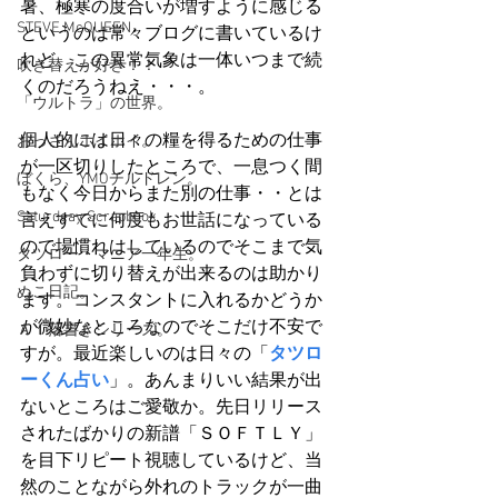
暑、極寒の度合いが増すように感じる
STEVE McQUEEN
というのは常々ブログに書いているけ
れど、この異常気象は一体いつまで続
吹き替えが好き！！
くのだろうねえ・・・。
「ウルトラ」の世界。
個人的には日々の糧を得るための仕事
おっさんホイホイ。
が一区切りしたところで、一息つく間
ぼくら、YMOチルドレン。
もなく今日からまた別の仕事・・とは
Saturdeay Scrapbook
言えすでに何度もお世話になっている
ので場慣れはしているのでそこまで気
タツロー・マニア一年生。
負わずに切り替えが出来るのは助かり
ぬこ日記。
ます。コンスタントに入れるかどうか
が微妙なところなのでそこだけ不安で
ＡＩ落書きシリーズ。
すが。最近楽しいのは日々の「
タツロ
ーくん占い
」。あんまりいい結果が出
ないところはご愛敬か。先日リリース
されたばかりの新譜「ＳＯＦＴＬＹ」
を目下リピート視聴しているけど、当
然のことながら外れのトラックが一曲