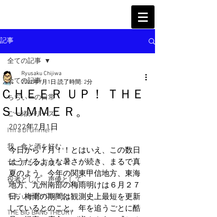
記事
全ての記事
Ryusaku Chijiwa
全ての記事
2022年7月1日
読了時間: 2分
ＣＨＥＥＲ ＵＰ！ ＴＨＥ
ちぢぃーの日常
ＳＵＭＭＥＲ。
ご一緒シリーズ。
2022年7月1日
I'm a Drummer!
我、食と酒を好む。
今日から７月！！とはいえ、この数日
はうだるような暑さが続き、まるで真
マニアック万歳！
夏のよう。今年の関東甲信地方、東海
役者として、声優として。
地方、九州南部の梅雨明けは６月２７
ちぢぃー的VOWネタ。
日。梅雨の期間は観測史上最短を更新
しているとのこと。年を追うごとに酷
THE BIG BANG THEORY