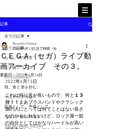
記事
全ての記事
Ryusaku Chijiwa
全ての記事
2022年4月13日
読了時間: 1分
ＣＥＧＡ（セガ）ライブ動
ちぢぃーの日常
画アーカイブ その３。
ご一緒シリーズ。
更新日：
2022年4月14日
I'm a Drummer!
2022年4月13日
我、食と酒を好む。
これは特に尺が長いもので、何と
１３
マニアック万歳！
分！！
まあブラスバンドやクラシック
役者として、声優として。
畑の人にとっては何てことはない長さ
なのかもしれないけど、ロック屋一筋
ちぢぃー的VOWネタ。
の自分としてはかなりハードルが高い
THE BIG BANG THEORY