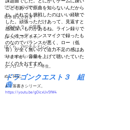
課題曲でした。とにかくゲームに疎い
STEVE McQUEEN
こともあって原曲を知らないんだから
ね。それでも挑戦したのはいい経験で
吹き替えが好き！！
した。頑張っただけあって、見返すと
「ウルトラ」の世界。
感慨深いものがあるね。ライン録りで
なくオーディエンスマイクで録ったも
おっさんホイホイ。
のなのでバランスが悪く、ロー（低
ぼくら、YMOチルドレン。
音）が全く無いので迫力不足の感はあ
りますが、音量を上げて聴いたていた
Saturdeay Scrapbook
だくのをおすすめ。
タツロー・マニア一年生。
ドラゴンクエスト３　組
ぬこ日記。
曲
ＡＩ落書きシリーズ。
https://youtu.be/gOicxUv5fW4