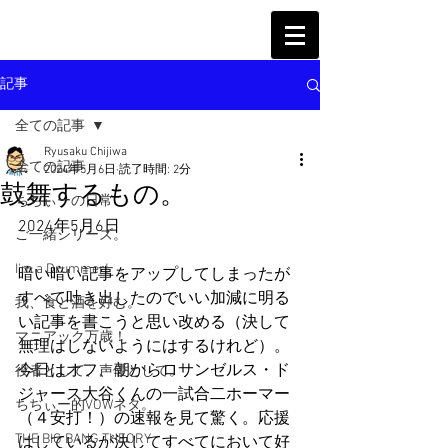
記事
全ての記事
Ryusaku Chijiwa
全ての記事
2024年5月6日
読了時間: 2分
鼓舞するもの。
ちぢぃーの日常
2024年5月6日
ご一緒シリーズ。
I'm a Drummer!
暗い暗い記事をアップしてしまったが
すべて吐き出したのでいい加減に明る
我、食と酒を好む。
い記事を書こうと思い改める（決して
マニアック万歳！
無理はしないようにはするけれど）。
今日はオフ、朝からロサンゼルス・ド
役者として、声優として。
ジャース大谷くんの一試合二ホーマー
ちぢぃー的VOWネタ。
（４安打！）の速報を見て驚く。応援
THE BIG BANG THEORY
はしているが決してすべてにおいて好