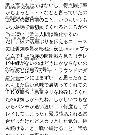
調と言うわけではないし、得点圏打率
STEVE McQUEEN
がちょっと・・・などと言っていたの
吹き替えが好き！！
はほんの数日前のこと。いつもいつも
いい意味で裏切ってくれるところが本
「ウルトラ」の世界。
当に凄い（常に人間は進化するの
おっさんホイホイ。
だ）。彼の活躍ぶりを伝えるニュース
ぼくら、YMOチルドレン。
には勇気を貰えるね。夜はamazonプラ
イムで井上尚弥の防衛戦を見る（テレ
Saturdeay Scrapbook
ビ中継がないのはどうにかならないの
タツロー・マニア一年生。
かなあとは思うが）。１ラウンドのダ
ウンシーンにはまずい！と思ったがこ
ぬこ日記。
れもまた良い意味で裏切ってくれての
ＡＩ落書きシリーズ。
ＴＫＯ勝ち。悪童ネリを粉砕してくれ
たのは嬉しかったね。しかしいつもな
がらパンチが速い速い！（何度もリプ
レイしてしまった）緊張感あふれる試
合だったけれどスカッとした気分。挑
み続けること、戦い続けること、諦め