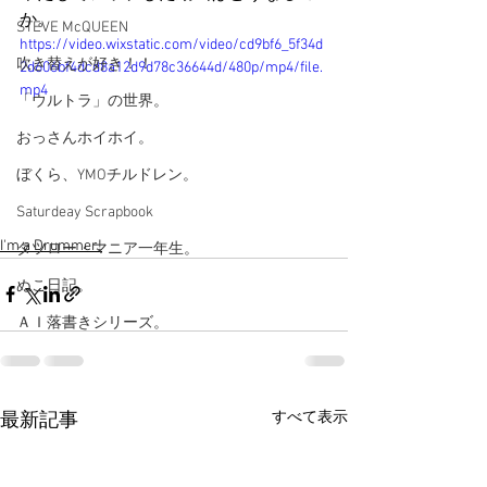
か。
STEVE McQUEEN
https://video.wixstatic.com/video/cd9bf6_5f34d
吹き替えが好き！！
2d606bf4dcd8a12d9d78c36644d/480p/mp4/file.
mp4
「ウルトラ」の世界。
おっさんホイホイ。
ぼくら、YMOチルドレン。
Saturdeay Scrapbook
I'm a Drummer!
タツロー・マニア一年生。
ぬこ日記。
ＡＩ落書きシリーズ。
すべて表示
最新記事