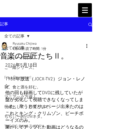
記事
全ての記事
Ryusaku Chijiwa
全ての記事
5月18日
読了時間: 1分
音楽の巨匠たちⅡ。
ちぢぃーの日常
2026年5月18日
ご一緒シリーズ。
I'm a Drummer!
1988年放送（JOCX-TV2）ジョン・レノ
ン
我、食と酒を好む。
他の回も録画してDVDに残していたが
マニアック万歳！
盤が劣化して視聴できなくなってしま
った。辛うじてサルベージ出来たのは
役者として、声優として。
これとキング・クリムゾン、ビーチボ
ちぢぃー的VOWネタ。
ーイズのみ。
THE BIG BANG THEORY
果たしてアップした動画はどうなるの