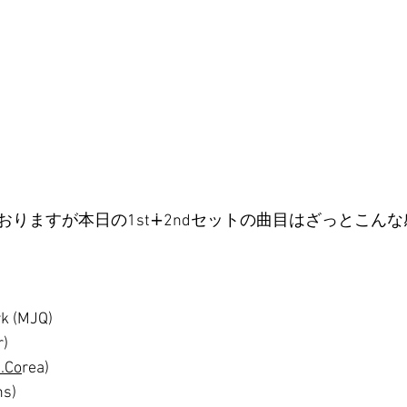
りますが本日の1st∔2ndセットの曲目はざっとこん
rk (MJQ)
r)
.Co
rea)
ns)