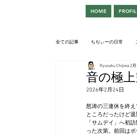
HOME
PROFIL
全ての記事
ちぢぃーの日常
Ryusaku Chijiwa
2月
役者として、声優として。
音の極上
2026年2月24日
吹き替えが好き！！
「ウル
怒涛の三連休を終え
ところだったけど退
Saturdeay Scrapbook
タツロ
「サムデイ」へ初訪
った次第。前回はボ