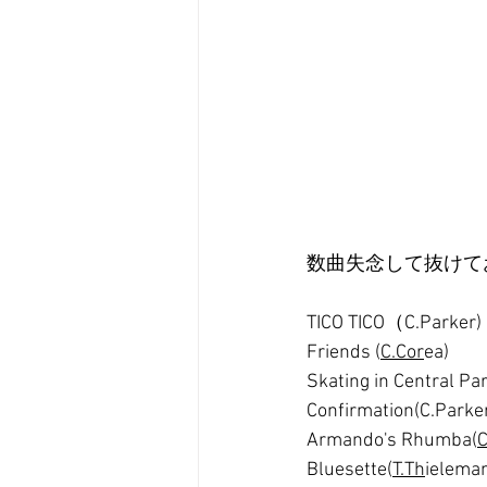
数曲失念して抜けてお
TICO TICO（C.Parker)
Fri
ends (
C.Cor
ea)
Skating in Central Pa
Confirmation(C.Parke
Armando's Rhumba(
C
Bluesette(
T.Th
ielema