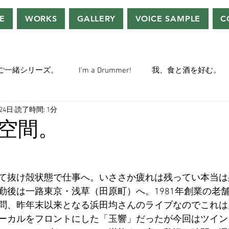
E
WORKS
GALLERY
VOICE SAMPLE
C
ご一緒シリーズ。
I'm a Drummer!
我、食と酒を好む。
24日
読了時間: 1分
ちぢぃー的VOWネタ。
THE BIG BANG THEORY
STEVE McQ
空間。
トラ」の世界。
おっさんホイホイ。
ぼくら、YMOチル
て抜け殻状態で仕事へ。いささか疲れは残ってい本当は
勤後は一路東京・浅草（田原町）へ。1981年創業の老
ー・マニア一年生。
ぬこ日記。
ＡＩ落書きシリーズ。
問、昨年末以来となる浜田均さんのライブなのでこれは
ーカルをフロントにした「玉響」だったが今回はツイン