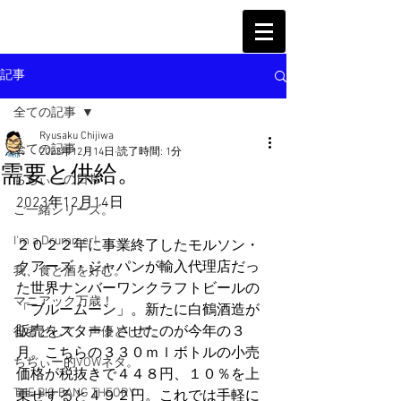
記事
全ての記事
Ryusaku Chijiwa
全ての記事
2023年12月14日
読了時間: 1分
需要と供給。
ちぢぃーの日常
2023年12月14日
ご一緒シリーズ。
I'm a Drummer!
２０２２年に事業終了したモルソン・
クアーズ・ジャパンが輸入代理店だっ
我、食と酒を好む。
た世界ナンバーワンクラフトビールの
マニアック万歳！
「ブルームーン」。新たに白鶴酒造が
販売をスタートさせたのが今年の３
役者として、声優として。
月。こちらの３３０ｍｌボトルの小売
ちぢぃー的VOWネタ。
価格が税抜きで４４８円、１０％を上
THE BIG BANG THEORY
乗せすると４９２円。これでは手軽に