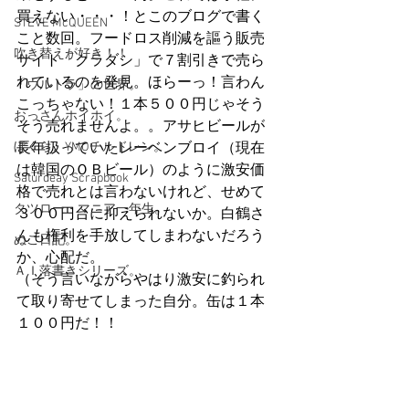
買えない・・・！とこのブログで書く
STEVE McQUEEN
こと数回。フードロス削減を謳う販売
吹き替えが好き！！
サイト「クラダシ」で７割引きで売ら
れているのを発見。ほらーっ！言わん
「ウルトラ」の世界。
こっちゃない！１本５００円じゃそう
おっさんホイホイ。
そう売れませんよ。。アサヒビールが
ぼくら、YMOチルドレン。
長年扱っていたレーベンブロイ（現在
は韓国のＯＢビール）のように激安価
Saturdeay Scrapbook
格で売れとは言わないけれど、せめて
タツロー・マニア一年生。
３００円台に抑えられないか。白鶴さ
んも権利を手放してしまわないだろう
ぬこ日記。
か、心配だ。
ＡＩ落書きシリーズ。
（そう言いながらやはり激安に釣られ
て取り寄せてしまった自分。缶は１本
１００円だ！！