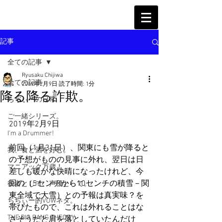
記事
全ての記事
Ryusaku Chijiwa
全ての記事
2019年2月9日
読了時間: 1分
降る降る詐欺。
ちぢぃーの日常
ご一緒シリーズ。
2019年2月9日
I'm a Drummer!
前回（1月31日）、関東にも雪が降ると
我、食と酒を好む。
の予想がものの見事に外れ、翌日は日
マニアック万歳！
差しも暖かな快晴になったけれど、今
回の（5センチから10センチの積雪－関
役者として、声優として。
東全域で大雪）との予報は真実味？を
ちぢぃー的VOWネタ。
帯びたもので、これは外れることはな
THE BIG BANG THEORY
さそうだと肩を落としていたんだけ