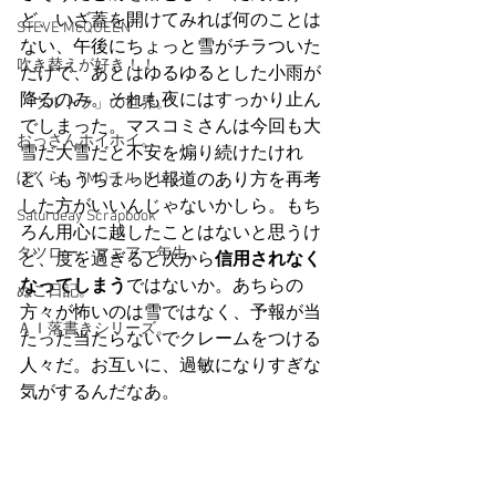
ど、いざ蓋を開けてみれば何のことは
STEVE McQUEEN
ない、午後にちょっと雪がチラついた
吹き替えが好き！！
だけで、あとはゆるゆるとした小雨が
降るのみ。それも夜にはすっかり止ん
「ウルトラ」の世界。
でしまった。マスコミさんは今回も大
おっさんホイホイ。
雪だ大雪だと不安を煽り続けたけれ
ぼくら、YMOチルドレン。
ど、もうちょっと報道のあり方を再考
した方がいいんじゃないかしら。もち
Saturdeay Scrapbook
ろん用心に越したことはないと思うけ
タツロー・マニア一年生。
ど、度を過ぎると次から
信用されなく
なってしまう
ではないか。あちらの
ぬこ日記。
方々が怖いのは雪ではなく、予報が当
ＡＩ落書きシリーズ。
たった当たらないでクレームをつける
人々だ。お互いに、過敏になりすぎな
気がするんだなあ。