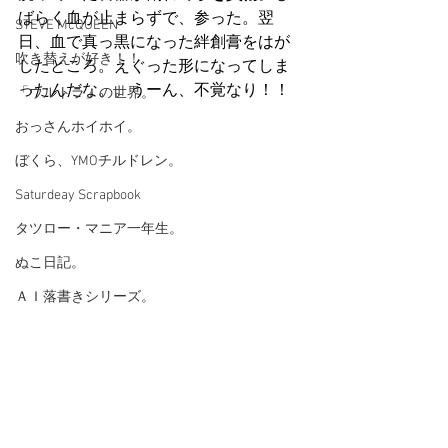
ばらく血が止まらずで、参った。翌
STEVE McQUEEN
日、血で真っ黒になった絆創膏をはが
吹き替えが好き！！
したところ。えぐった形になってしま
ったんだな。。うーん、不覚なり！！
「ウルトラ」の世界。
おっさんホイホイ。
ぼくら、YMOチルドレン。
Saturdeay Scrapbook
タツロー・マニア一年生。
ぬこ日記。
ＡＩ落書きシリーズ。