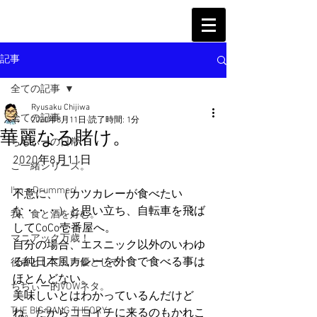
記事
全ての記事
Ryusaku Chijiwa
全ての記事
2020年8月11日
読了時間: 1分
華麗なる賭け。
ちぢぃーの日常
2020年8月11日
ご一緒シリーズ。
I'm a Drummer!
不意に、（カツカレーが食べたい
な・・・）と思い立ち、自転車を飛ば
我、食と酒を好む。
してCoCo壱番屋へ。
マニアック万歳！
自分の場合、エスニック以外のいわゆ
る純日本風カレーを外食で食べる事は
役者として、声優として。
ほとんどない。
ちぢぃー的VOWネタ。
美味しいとはわかっているんだけど
THE BIG BANG THEORY
ね。だからココイチに来るのもかれこ