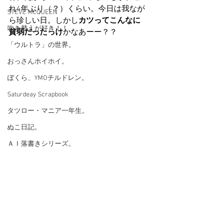
れ4年ぶり（？）くらい。今日は我なが
STEVE McQUEEN
ら珍しい日。しかし
カツってこんなに
吹き替えが好き！！
貧弱だったっけ
かなあーー？？
「ウルトラ」の世界。
おっさんホイホイ。
ぼくら、YMOチルドレン。
Saturdeay Scrapbook
タツロー・マニア一年生。
ぬこ日記。
ＡＩ落書きシリーズ。