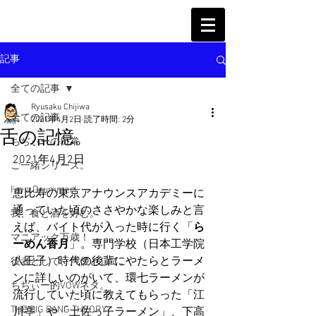
記事
全ての記事
Ryusaku Chijiwa
全ての記事
2021年4月2日
読了時間: 2分
舌の記憶。
ちぢぃーの日常
2021年4月2日
ご一緒シリーズ。
I'm a Drummer!
恵比寿の東京アナウンスアカデミーに
通っていた頃のささやかな楽しみと言
我、食と酒を好む。
えば、バイト代が入った時に行く「
ら
マニアック万歳！
ーめん香月
」。専門学校（日本工学院
八王子）時代の後輩にやたらとラーメ
役者として、声優として。
ンに詳しいのがいて、環七ラーメンが
ちぢぃー的VOWネタ。
流行していた頃に教えてもらった「江
THE BIG BANG THEORY
川亭」や「土佐っ子ラーメン」、下高