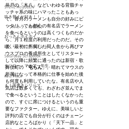
井戸の「木八」などいわゆる背脂チャ
STEVE McQUEEN
ッチャ系の味にハマったこともあっ
吹き替えが好き！！
て、香月のラーメンも自分の好みにピ
ッタリ。でも都心の有名店でラーメン
「ウルトラ」の世界。
を食べるというのは高くつくものだか
おっさんホイホイ。
ら、月１程度の利用だったのだ。その
ぼくら、YMOチルドレン。
後、最初に所属した同人舎から再びマ
ウスプロの養成所生としてリスタート
Saturdeay Scrapbook
して以降に頻繁に通ったのは新宿・歌
タツロー・マニア一年生。
舞伎町の「
屯ちん
」。晴れてマウスの
所属になって本格的に仕事を始めた後
ぬこ日記。
も何度も利用していたな。有名店や人
ＡＩ落書きシリーズ。
気店は数多くても、わざわざ並んでま
で食べるということはしたくなかった
ので、すぐに席につけるというのも重
要なファクター。ゆえに、美味しいと
評判の店でも自分が行くのはチェーン
店的なところばかり（「天下一品」と