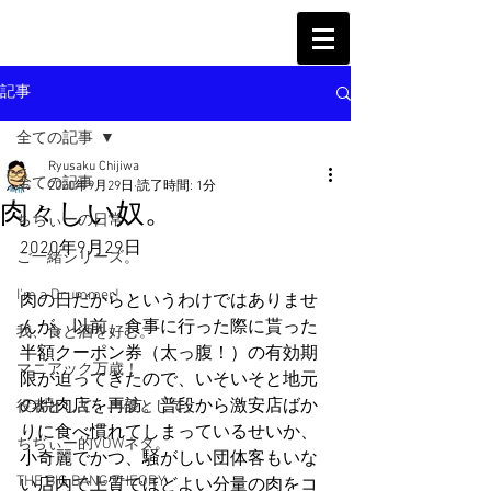
記事
全ての記事
Ryusaku Chijiwa
全ての記事
2020年9月29日
読了時間: 1分
肉々しい奴。
ちぢぃーの日常
2020年9月29日
ご一緒シリーズ。
I'm a Drummer!
肉の日だからというわけではありませ
んが。以前、食事に行った際に貰った
我、食と酒を好む。
半額クーポン券（太っ腹！）の有効期
マニアック万歳！
限が迫ってきたので、いそいそと地元
の焼肉店を再訪。普段から激安店ばか
役者として、声優として。
りに食べ慣れてしまっているせいか、
ちぢぃー的VOWネタ。
小奇麗でかつ、騒がしい団体客もいな
THE BIG BANG THEORY
い店内で上質でほどよい分量の肉をコ