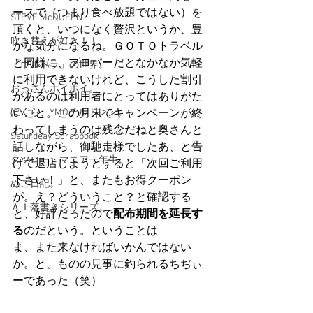
ースで（つまり食べ放題ではない）を
STEVE McQUEEN
頂くと、いつになく贅沢というか、豊
吹き替えが好き！！
かな気分になるね。ＧＯＴＯトラベル
と同様に、プロパーだとなかなか気軽
「ウルトラ」の世界。
に利用できないけれど、こうした割引
おっさんホイホイ。
があるのは利用者にとってはありがた
ぼくら、YMOチルドレン。
いこと。この月末でキャンペーンが終
わってしまうのは残念だねと奥さんと
Saturdeay Scrapbook
話しながら、御馳走様でしたあ、と告
タツロー・マニア一年生。
げて退店しようとすると「次回ご利用
下さい！」と、またもお得クーポン
ぬこ日記。
が。え？どういうこと？と確認する
ＡＩ落書きシリーズ。
と、好評だったので
配布期間を延長す
る
のだという。ということは
ま、また来なければいかんではない
か。と、ものの見事に釣られるちぢぃ
ーであった（笑）