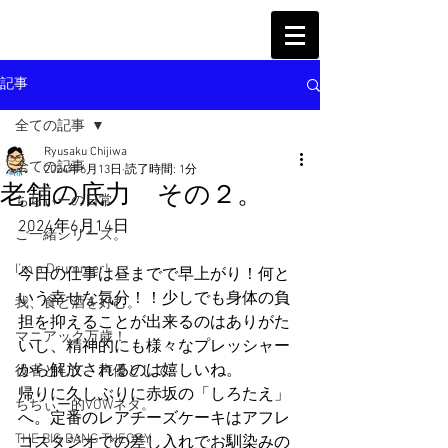
記事
全ての記事
Ryusaku Chijiwa
全ての記事
2024年6月13日
読了時間: 1分
老舗の底力 その２。
ちぢぃーの日常
2024年6月14日
ご一緒シリーズ。
I'm a Drummer!
今日の仕事は昼までで早上がり！何と
いう幸せな気分！！少しでも身体の負
我、食と酒を好む。
担を抑えることが出来るのはありがた
マニアック万歳！
いし、精神的にも様々なプレッシャー
から解放されるのは嬉しいね。
役者として、声優として。
帰りに久しぶりに赤坂の「しろたえ」
ちぢぃー的VOWネタ。
へ。定番のレアチーズケーキはアフレ
THE BIG BANG THEORY
コスタジオでの差し入れでお馴染みの