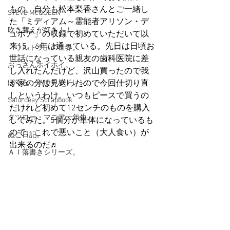
もの。自分も松本梨香さんとご一緒し
STEVE McQUEEN
た「ミディアム～霊能者アリソン・デ
吹き替えが好き！！
ュボア」の収録で初めていただいて以
来15、6年は通っている。先日は日頃お
「ウルトラ」の世界。
世話になっている親友の歯科医院に差
おっさんホイホイ。
し入れたんだけど、沢山買ったので我
ぼくら、YMOチルドレン。
が家の分は見送ったので今回仕切り直
しというわけ。いつもピースで買うの
Saturdeay Scrapbook
だけれど初めて12センチのものを購入
タツロー・マニア一年生。
してみた。5個分が単体になっているも
ので、これで悪いこと（大人食い）が
ぬこ日記。
出来るのだ♬
ＡＩ落書きシリーズ。