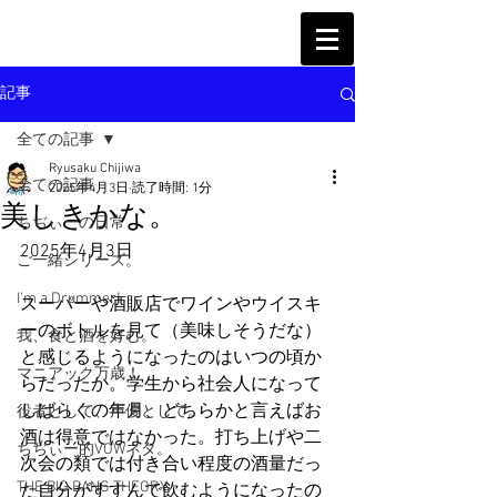
記事
全ての記事
Ryusaku Chijiwa
全ての記事
2025年4月3日
読了時間: 1分
美しきかな。
ちぢぃーの日常
2025年4月3日
ご一緒シリーズ。
I'm a Drummer!
スーパーや酒販店でワインやウイスキ
ーのボトルを見て（美味しそうだな）
我、食と酒を好む。
と感じるようになったのはいつの頃か
マニアック万歳！
らだったか。学生から社会人になって
しばらくの年月、どちらかと言えばお
役者として、声優として。
酒は得意ではなかった。打ち上げや二
ちぢぃー的VOWネタ。
次会の類では付き合い程度の酒量だっ
THE BIG BANG THEORY
た自分がすすんで飲むようになったの