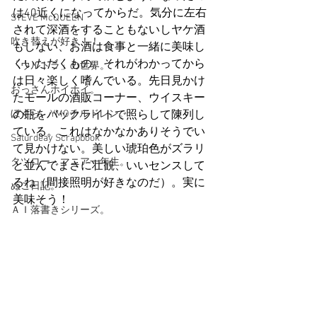
は40近くになってからだ。気分に左右
STEVE McQUEEN
されて深酒をすることもないしヤケ酒
吹き替えが好き！！
もしない、お酒は食事と一緒に美味し
くいただくもの。それがわかってから
「ウルトラ」の世界。
は日々楽しく嗜んでいる。先日見かけ
おっさんホイホイ。
たモールの酒販コーナー、ウイスキー
ぼくら、YMOチルドレン。
の瓶をバックライトで照らして陳列し
ている。これはなかなかありそうでい
Saturdeay Scrapbook
て見かけない。美しい琥珀色がズラリ
タツロー・マニア一年生。
と並んでまさに壮観、いいセンスして
るね（間接照明が好きなのだ）。実に
ぬこ日記。
美味そう！
ＡＩ落書きシリーズ。