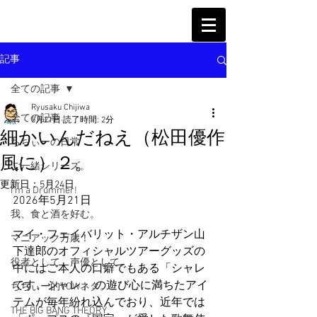
記事
全ての記事
Ryusaku Chijiwa
全ての記事
5月21日
読了時間: 2分
細かいんだねえ（松田優作
ちぢぃーの日常
風に）２。
ご一緒シリーズ。
更新日：
5月24日
I'm a Drummer!
2026年5月21日
我、食と酒を好む。
マイ・フェイバリット・アルチザン山
マニアック万歳！
下達郎のオフィシャルツアーグッズの
役者として、声優として。
中にはご本人の口癖でもある「シャレ
です、シャレ」.の遊び心に満ちたアイ
ちぢぃー的VOWネタ。
テムが毎年紛れ込んでおり、近年では
THE BIG BANG THEORY