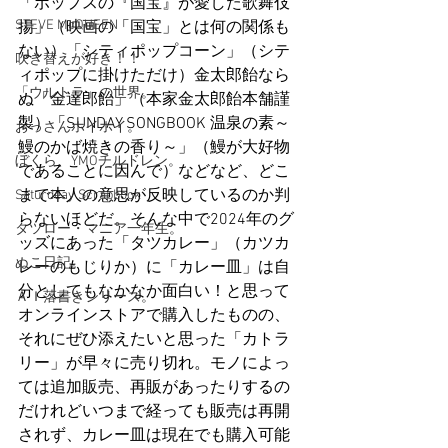
「ポップスの『国宝』が愛した歌舞伎
STEVE McQUEEN
揚」（映画の「国宝」とは何の関係も
ない）「シティポップコーン」（シテ
吹き替えが好き！！
ィポップに掛けただけ）金太郎飴なら
「ウルトラ」の世界。
ぬ「金達郎飴」（本家金太郎飴本舗謹
製）「SUNDAY SONGBOOK 温泉の素～
おっさんホイホイ。
鰻のかば焼きの香り～」（鰻が大好物
ぼくら、YMOチルドレン。
であることに因んで）などなど、どこ
まで本人の意思が反映しているのか判
Saturdeay Scrapbook
らないほどだ。そんな中で2024年のグ
タツロー・マニア一年生。
ッズにあった「タツカレー」（カツカ
ぬこ日記。
レーのもじりか）に「カレー皿」は自
分としてもなかなか面白い！と思って
ＡＩ落書きシリーズ。
オンラインストアで購入したものの、
それにぜひ添えたいと思った「カトラ
リー」が早々に売り切れ。モノによっ
ては追加販売、再販があったりするの
だけれどいつまで経っても販売は再開
されず、カレー皿は現在でも購入可能