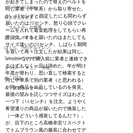
が起きてしまったので替えのベルトを
STEVE McQUEEN
同じ業者（中華系）から取り寄せた。
が、18センチと指定したにも関わらず
吹き替えが好き！！
届いたのは20センチ。怒り心頭でクレ
「ウルトラ」の世界。
ームを入れて返金処理をしてもらい再
度注文。すると届いたのはまたしても
おっさんホイホイ。
サイズ違いの20センチ。しばらく期間
ぼくら、YMOチルドレン。
を置いて再々注文したが結果は同じ。
Saturdeay Scrapbook
amazonなので購入前に業者と連絡でき
るはずもなく一旦は諦めた。年が明け
タツロー・マニア一年生。
年度が替わり、思い直して検索すると
ぬこ日記。
同じ中華系で別の業者（と思われる）
が同一商品を出品しているのを発見。
ＡＩ落書きシリーズ。
最後の望みを託しつつサイズはわざと
一つ下（16センチ）を注文。ようやく
希望通りの商品が届いたので換装した
（一体どういう感覚してるんだ？）。
が、目下のところ高橋幸宏リスペクト
でトムブラウン風の服装に合わせてデ