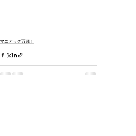
マニアック万歳！
すべて表示
最新記事