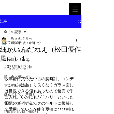
記事
全ての記事
Ryusaku Chijiwa
全ての記事
5月20日
読了時間: 2分
細かいんだねえ（松田優作
ちぢぃーの日常
風に）１。
ご一緒シリーズ。
2026年5月20日
I'm a Drummer!
我、食と酒を好む。
数年前に買った中古の腕時計。コンデ
ィションはあまり良くなくガラス面に
マニアック万歳！
は目視できる傷もあったので格安で手
役者として、声優として。
に入れ、いかにもバーバリーといった
ちぢぃー的VOWネタ。
風情のノバチェックのベルトに換装し
て愛用していたが昨年夏頃にひび割れ
THE BIG BANG THEORY