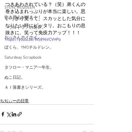
つきあわされている？（笑）弟くんの
STEVE McQUEEN
巻き込まれっぷりが本当に楽しい。思
吹き替えが好き！！
いっきり笑って、スカッとした気分に
なりたい時にピッタリ。おこもりの息
「ウルトラ」の世界。
抜きに、笑って免疫力アップ！！！
おっさんホイホイ。
https://youtu.be/WS896VCVHPo
ぼくら、YMOチルドレン。
Saturdeay Scrapbook
タツロー・マニア一年生。
ぬこ日記。
ＡＩ落書きシリーズ。
ちぢぃーの日常