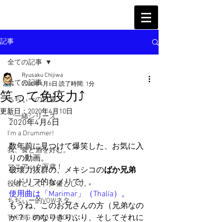
記事
全ての記事
Ryusaku Chijiwa
全ての記事
2020年4月6日
読了時間: 1分
笑って免疫力⤴
ちぢぃーの日常
更新日：
2020年4月10日
ご一緒シリーズ。
2020年4月6日
I'm a Drummer!
数年前に見つけて爆笑した、お気に入
我、食と酒を好む。
りの動画。
マニアック万歳！
破壊力抜群の、メキシコの
ばか兄弟
（ドリフ的なノリで）。
役者として、声優として。
使用曲は「Marimar」（
Thalía）。
ちぢぃー的VOWネタ。
もうね、このお兄さんの方（兄弟なの
か？）のなりきりぶり、そしてそれに
THE BIG BANG THEORY