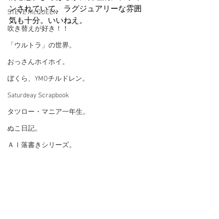
ンされていて、ラグジュアリーな雰囲
STEVE McQUEEN
気も十分。いいねえ。
吹き替えが好き！！
「ウルトラ」の世界。
おっさんホイホイ。
ぼくら、YMOチルドレン。
Saturdeay Scrapbook
タツロー・マニア一年生。
ぬこ日記。
ＡＩ落書きシリーズ。