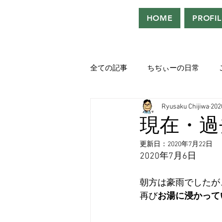
HOME
PROFIL
全ての記事
ちぢぃーの日常
Ryusaku Chijiwa
20
役者として、声優として。
現在・過
更新日：
2020年7月22日
吹き替えが好き！！
「ウル
2020年7月6日
朝方は豪雨でしたが
Saturdeay Scrapbook
タツロ
再び
お湯に浸かって