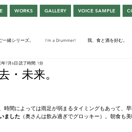
E
WORKS
GALLERY
VOICE SAMPLE
C
ご一緒シリーズ。
I'm a Drummer!
我、食と酒を好む。
20年7月6日
読了時間: 1分
ちぢぃー的VOWネタ。
THE BIG BANG THEORY
STEVE McQ
去・未来。
トラ」の世界。
おっさんホイホイ。
ぼくら、YMOチル
、時間によっては雨足が弱まるタイミングもあって、早
ー・マニア一年生。
ぬこ日記。
ＡＩ落書きシリーズ。
いました
（奥さんは飲み過ぎでグロッキー）。朝食も美