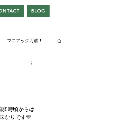
ONTACT
BLOG
マニアック万歳！
UEEN
ドレン。
朝5時頃からは
味なりです💛