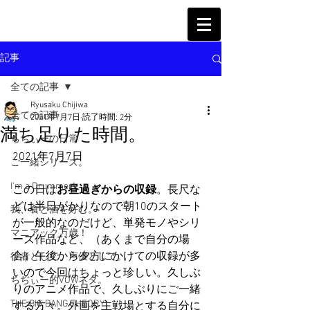
記事
全ての記事
Ryusaku Chijiwa
全ての記事
2021年7月7日
読了時間: 2分
満ち足りた時間。
ちぢぃーの日常
2021年7月7日
ご一緒シリーズ。
I'm a Drummer!
この日は
お昼過ぎからの収録
。長尺な
どは半日がかりなので朝10のスタート
我、食と酒を好む。
が一般的なのだけど、単発モノやシリ
マニアック万歳！
ーズ作品など、（あくまで自分の場
合）午後から夕方にかけての収録が多
役者として、声優として。
いので今回はちょっと珍しい。久しぶ
ちぢぃー的VOWネタ。
りのアニメ作品で、久しぶりにご一緒
THE BIG BANG THEORY
する方々。外画を主戦場とする自分に