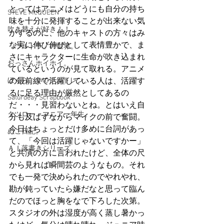
とってはアニメはどうにも自分の持ち
STEVE McQUEEN
味を十分に発揮することが出来ない気
吹き替えが好き！！
がするのに、他のキャストの方々はみ
な実に伸び伸びとして表情豊かで、ま
「ウルトラ」の世界。
さにキャラクターに生命が吹き込まれ
おっさんホイホイ。
ているというのが見て取れる。アニメ
ぼくら、YMOチルドレン。
の最前線で活躍している人は、活躍す
るに足る理由が厳然としてあるの
Saturdeay Scrapbook
だ・・・見習わないとね。とはいえ自
タツロー・マニア一年生。
分も及ばずながらマイクの前で奮闘。
今日はちょっとだけ多めに台詞があっ
ぬこ日記。
て、「今回は活躍じゃないですかー」
ＡＩ落書きシリーズ。
と共演の方に言われたけど、全体の尺
から見れば瞬間芸のようなもの。それ
でも一発で決められたのでやれやれ、
勘が鈍っていたら嫌だなと思って臨ん
だのでほっと胸をなで下ろした次第。
スタジオの外は湿度が高く蒸し暑かっ