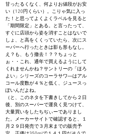
甘ったるくなく、何よりお値段がお安
い（120円くらい）。こりゃ気に入っ
た！と思ってよくよくラベルを見ると
「期間限定」とある。と言ったって、
すぐに店頭から姿を消すことはないで
しょ、と高をくくっていたら、次にス
ーパーへ行ったときは影も形もなし。
え？も、もう撤去！？？ちょっと
ぉ・・これ、通年で買えるようにして
くれませんかね？サントリーの「ほろ
よい」シリーズのコーラサワ―はアル
コール度数が４％と低く、ジュースっ
ぽいんだよね。
（と、このネタを下書きしてから２日
後、別のスーパーで運良く見つけて、
大量買いをしたちぢぃーでありまし
た。メーカーサイトで確認すると、１
月２９日発売で３月末までの販売予
定、正価は350mlで１４１円だそうで