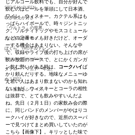
じアルコール飲料でも、自分が好んで
STEVE McQUEEN
飲むのはビールを筆頭にして日本酒、
ワイン、ウィスキー。カクテル系はも
吹き替えが好き！！
っぱらハイボールで、時々ジントニッ
「ウルトラ」の世界。
ク。ソルティドッグやモスコミュール
などの定番モノも好きだけど、オーダ
おっさんホイホイ。
ーする機会はあまりない。そんな中
ぼくら、YMOチルドレン。
で、収録やライブ後の打ち上げの席が
Saturdeay Scrapbook
飲み放題のコースで、とにかくガンガ
ン飲む勢いがある時は、
コークハイ
ば
タツロー・マニア一年生。
かり頼んだりする。地味なメニューゆ
ぬこ日記。
え若い人はあまり飲まないのかも知れ
ないけど、ウィスキーとコーラの相性
ＡＩ落書きシリーズ。
は抜群で、とても飲みやすいんだよ
ね。先日（２月１日）の家飲み会の際
に、同じバンドのメンバーがやはりコ
ークハイが好きなので、近所のスーパ
ーで見つけてまとめ買いしていたのが
こちら【画像下】。キリッとした味で