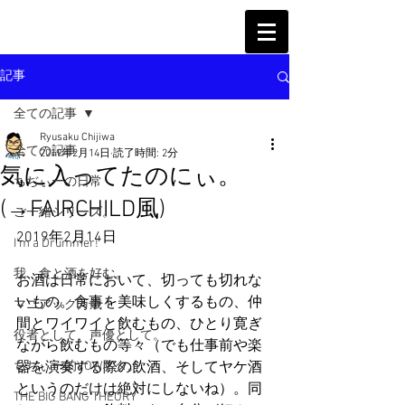
記事
全ての記事
Ryusaku Chijiwa
全ての記事
2019年2月14日
読了時間: 2分
気に入ってたのにぃ。
ちぢぃーの日常
(→FAIRCHILD風)
ご一緒シリーズ。
2019年2月14日
I'm a Drummer!
我、食と酒を好む。
お酒は日常において、切っても切れな
いもの。食事を美味しくするもの、仲
マニアック万歳！
間とワイワイと飲むもの、ひとり寛ぎ
役者として、声優として。
ながら飲むもの等々（でも仕事前や楽
ちぢぃー的VOWネタ。
器を演奏する際の飲酒、そしてヤケ酒
というのだけは絶対にしないね）。同
THE BIG BANG THEORY