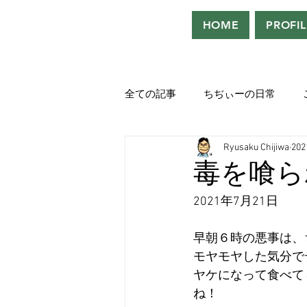
HOME
PROFIL
全ての記事
ちぢぃーの日常
Ryusaku Chijiwa
20
役者として、声優として。
毒を喰ら
2021年7月21日
吹き替えが好き！！
「ウル
早朝６時の悪事は、
モヤモヤした気分で
Saturdeay Scrapbook
タツロ
ヤケになって食べて
ね！																		