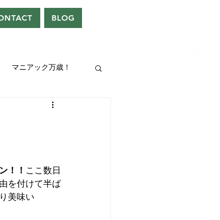
ONTACT
BLOG
マニアック万歳！
UEEN
ドレン。
ン！！
ここ数日
由を付けて半ば
り美味い