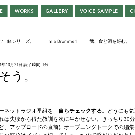
E
WORKS
GALLERY
VOICE SAMPLE
C
ご一緒シリーズ。
I'm a Drummer!
我、食と酒を好む。
21年10月21日
読了時間: 1分
ちぢぃー的VOWネタ。
THE BIG BANG THEORY
STEVE McQ
そう。
トラ」の世界。
おっさんホイホイ。
ぼくら、YMOチル
ーネットラジオ番組を、
自らチェックする
。どうにも気
ー・マニア一年生。
ぬこ日記。
ＡＩ落書きシリーズ。
れば失敗から得た教訓を次に生かせない。きっちり30
ど、アップロードの直前にオープニングトークでの編集