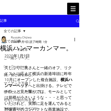
記事
全ての記事
Ryusaku Chijiwa
全ての記事
2020年1月9日
読了時間: 1分
横浜ハンマーカンマー。
ちぢぃーの日常
2020年1月9日
ご一緒シリーズ。
I'm a Drummer!
久しぶりに奥さんと一緒のオフ、リク
エストに応えて横浜の新港埠頭に昨年
我、食と酒を好む。
10月にオープンした複合施設、
横浜ハ
マニアック万歳！
ンマーヘッド
へと出掛ける。テレビで
チラッと見た限りでは、モールとして
役者として、声優として。
は規模が小さいような・・・と思って
ちぢぃー的VOWネタ。
いたけれど、実際に足を運んでみると
THE BIG BANG THEORY
想像通りのコンパクトな商業施設で、