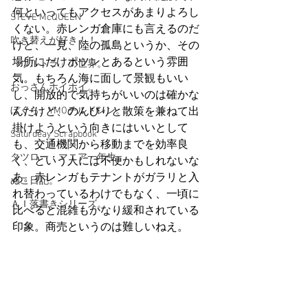
何といってもアクセスがあまりよろし
STEVE McQUEEN
くない。赤レンガ倉庫にも言えるのだ
吹き替えが好き！！
けど、一見、陸の孤島というか、その
場所にだけポツンとあるという雰囲
「ウルトラ」の世界。
気。もちろん海に面して景観もいい
おっさんホイホイ。
し、開放的で気持ちがいいのは確かな
ぼくら、YMOチルドレン。
んだけど、のんびりと散策を兼ねて出
掛けようという向きにはいいとして
Saturdeay Scrapbook
も、交通機関から移動までを効率良
タツロー・マニア一年生。
く、という人には不便かもしれないな
あ。赤レンガもテナントがガラリと入
ぬこ日記。
れ替わっているわけでもなく、一頃に
ＡＩ落書きシリーズ。
比べると混雑もかなり緩和されている
印象。商売というのは難しいねえ。