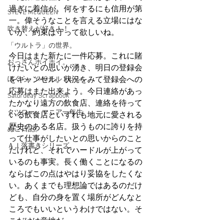
過ぎに着信が。何をするにも信用が第
STEVE McQUEEN
一。偉そうなことを言える立場にはな
吹き替えが好き！！
いが、約束は守って欲しいね。
「ウルトラ」の世界。
今日はまた新たに一件応募。これに賭
おっさんホイホイ。
けたいとの思いが湧き、明日の登録会
ぼくら、YMOチルドレン。
をキャンセル。状況をみて登録会への
応募はまた出来よう。今日連絡があっ
Saturdeay Scrapbook
たかなり遠方の飲食店、連絡を待って
タツロー・マニア一年生。
いる飲食店といずれも地元に愛される
歴史のある名店。扱うものに誇りを持
ぬこ日記。
って仕事がしたいとの思いからのこと
ＡＩ落書きシリーズ。
だけれど、それでハードルが上がって
いるのも事実。長く働くことになるの
ならばこの点はやはり妥協をしたくな
い。あくまでも理想論ではあるのだけ
ども、自分の身を置く場所がどんなと
ころでもいいというわけではない。そ