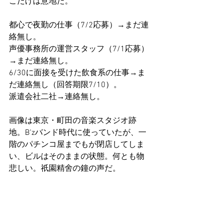
こだけは意地だ。
都心で夜勤の仕事（7/2応募）→まだ連
絡無し。
声優事務所の運営スタッフ（7/1応募）
→まだ連絡無し。
6/30に面接を受けた飲食系の仕事→ま
だ連絡無し（回答期限7/10）。
派遣会社二社→連絡無し。
画像は東京・町田の音楽スタジオ跡
地。B'zバンド時代に使っていたが、一
階のパチンコ屋までもが閉店してしま
い、ビルはそのままの状態。何とも物
悲しい。祇園精舍の鐘の声だ。