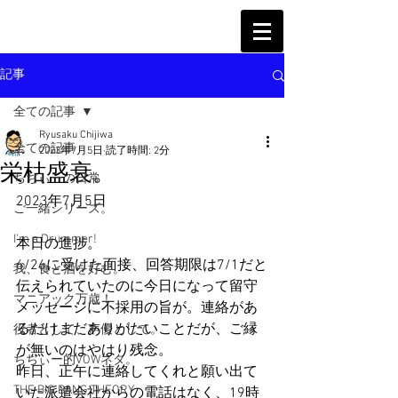
記事
全ての記事
Ryusaku Chijiwa
全ての記事
2023年7月5日
読了時間: 2分
栄枯盛衰。
ちぢぃーの日常
2023年7月5日
ご一緒シリーズ。
I'm a Drummer!
本日の進捗。
6/26に受けた面接、回答期限は7/1だと
我、食と酒を好む。
伝えられていたのに今日になって留守
マニアック万歳！
メッセージに不採用の旨が。連絡があ
るだけまだありがたいことだが、ご縁
役者として、声優として。
が無いのはやはり残念。
ちぢぃー的VOWネタ。
昨日、正午に連絡してくれと願い出て
THE BIG BANG THEORY
いた派遣会社からの電話はなく、19時