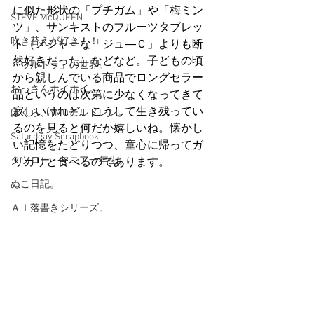
に似た形状の「プチガム」や「梅ミン
STEVE McQUEEN
ツ」、サンキストのフルーツタブレッ
吹き替えが好き！！
ト（メジャーな「ジュ―Ｃ」よりも断
然好きだった）などなど。子どもの頃
「ウルトラ」の世界。
から親しんでいる商品でロングセラー
おっさんホイホイ。
品というのは次第に少なくなってきて
寂しいけれど、こうして生き残ってい
ぼくら、YMOチルドレン。
るのを見ると何だか嬉しいね。懐かし
Saturdeay Scrapbook
い記憶をたどりつつ、童心に帰ってガ
タツロー・マニア一年生。
リガリと食べるのであります。
ぬこ日記。
ＡＩ落書きシリーズ。