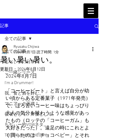
記事
全ての記事
Ryusaku Chijiwa
全ての記事
2024年8月7日
読了時間: 1分
暑い暑い暑い。
ちぢぃーの日常
更新日：
2024年8月12日
ご一緒シリーズ。
2024年8月7日
I'm a Drummer!
「コーヒービート」と言えば自分が幼
我、食と酒を好む。
い頃からある定番菓子（1971年発売）
マニアック万歳！
で、ほろ苦いコーヒー味はちょっぴり
大人の気分を味わうような感覚があっ
役者として、声優として。
たもの（ロッテの「コーヒーガム」も
ちぢぃー的VOWネタ。
大好きだった）。遠足の時にこれとよ
く買ったのは「チョコベビー」とそれ
THE BIG BANG THEORY