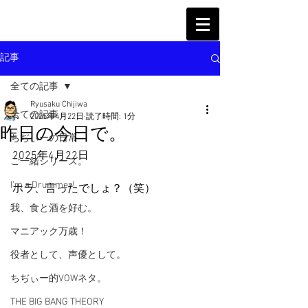
記事
全ての記事
Ryusaku Chijiwa
全ての記事
2025年4月22日
読了時間: 1分
昨日の今日で。
ちぢぃーの日常
2025年4月22日
ご一緒シリーズ。
I'm a Drummer!
ホラ、言ったでしょ？（笑）
我、食と酒を好む。
マニアック万歳！
役者として、声優として。
ちぢぃー的VOWネタ。
THE BIG BANG THEORY