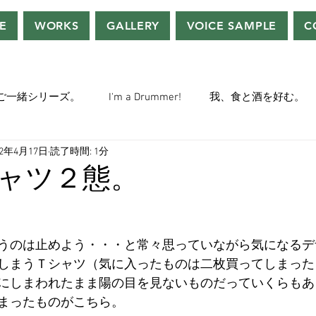
E
WORKS
GALLERY
VOICE SAMPLE
C
ご一緒シリーズ。
I'm a Drummer!
我、食と酒を好む。
22年4月17日
読了時間: 1分
ちぢぃー的VOWネタ。
THE BIG BANG THEORY
STEVE McQ
ャツ２態。
トラ」の世界。
おっさんホイホイ。
ぼくら、YMOチル
うのは止めよう・・・と常々思っていながら気になるデ
しまうＴシャツ（気に入ったものは二枚買ってしまった
ー・マニア一年生。
ぬこ日記。
ＡＩ落書きシリーズ。
にしまわれたまま陽の目を見ないものだっていくらもあ
まったものがこちら。