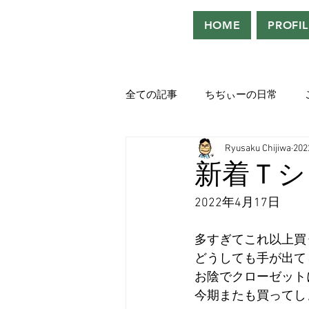
HOME
PROFIL
全ての記事
ちぢぃーの日常
Ryusaku Chijiwa
20
役者として、声優として。
新着Ｔシ
2022年4月17日
吹き替えが好き！！
「ウル
多すぎてこれ以上買
どうしても手が出て
Saturdeay Scrapbook
タツロ
お陰でクローゼット
今期またも買ってし