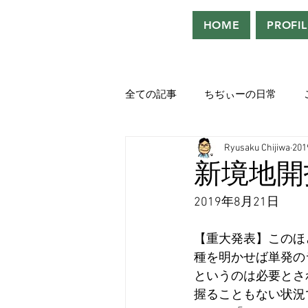
HOME
PROFIL
全ての記事
ちぢぃーの日常
Ryusaku Chijiwa
20
役者として、声優として。
新境地開
2019年8月21日
吹き替えが好き！！
「ウル
【重大発表】このほ
種を明かせば単発の
Saturdeay Scrapbook
タツロ
というのは必要とさ
握ることもない状況