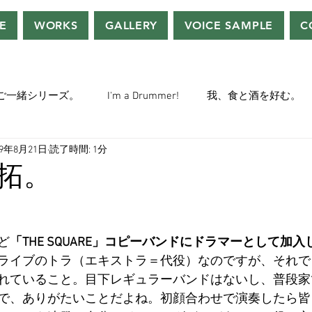
E
WORKS
GALLERY
VOICE SAMPLE
C
ご一緒シリーズ。
I'm a Drummer!
我、食と酒を好む。
19年8月21日
読了時間: 1分
ちぢぃー的VOWネタ。
THE BIG BANG THEORY
STEVE McQ
拓。
トラ」の世界。
おっさんホイホイ。
ぼくら、YMOチル
ど
「THE SQUARE」コピーバンドにドラマーとして加
ライブのトラ（エキストラ＝代役）なのですが、それで
ー・マニア一年生。
ぬこ日記。
ＡＩ落書きシリーズ。
れていること。目下レギュラーバンドはないし、普段家
で、ありがたいことだよね。初顔合わせで演奏したら皆