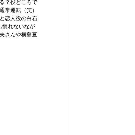
る？役どころで
通常運転（笑）
と恋人役の白石
も慣れないなが
夫さんや横島亘