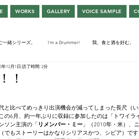
E
WORKS
GALLERY
VOICE SAMPLE
C
ご一緒シリーズ。
I'm a Drummer!
我、食と酒を好む。
20年12月1日
読了時間: 2分
ちぢぃー的VOWネタ。
THE BIG BANG THEORY
STEVE McQ
！！
トラ」の世界。
おっさんホイホイ。
ぼくら、YMOチル
代と比べてめっきり出演機会が減ってしまった長尺（い
この6月、約一年ぶりに収録に参加したのは「トワイラ
ー・マニア一年生。
ぬこ日記。
ＡＩ落書きシリーズ。
ンソン主演の「
リメンバー・ミー
」（2010年・米）、
（でもストーリーはかなりシリアスかつ、シビア）です