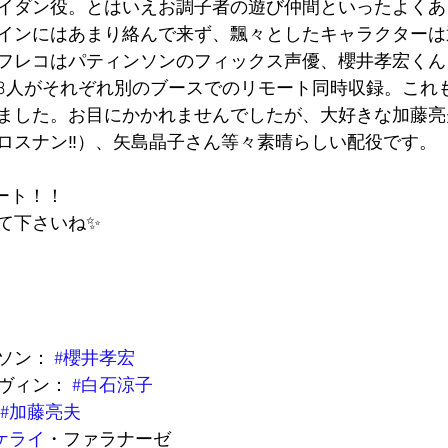
イダン役。とはいえお調子者の遊び仲間といったよくあ
インにはあまり絡んで来ず、飄々としたキャラクターは
フレコはパティンソンのフィックス声優、櫻井孝宏くん
3人がそれぞれ別のブースでのリモート同時収録。これ
ました。お目にかかれませんでしたが、大好きな加藤亮
ロスナン‼︎）、矢島晶子さん等々素晴らしい配役です。
タート！！
て下さいね✨
ソン： 
#櫻井孝宏
ヴィン： 
#白石涼子
#加藤亮夫
ケライ
・ファラナーゼ