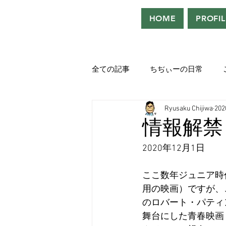
HOME
PROFIL
全ての記事
ちぢぃーの日常
Ryusaku Chijiwa
20
役者として、声優として。
情報解禁
2020年12月1日
吹き替えが好き！！
「ウル
ここ数年ジュニア時
用の映画）ですが、
Saturdeay Scrapbook
タツロ
のロバート・パティ
舞台にした青春映画