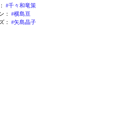
： 
#千々和竜策
ン： 
#横島亘
ズ：
#矢島晶子