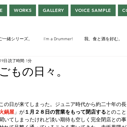
E
WORKS
GALLERY
VOICE SAMPLE
C
ご一緒シリーズ。
I'm a Drummer!
我、食と酒を好む。
19日
読了時間: 1分
ちぢぃー的VOWネタ。
THE BIG BANG THEORY
STEVE McQ
ごもの日々。
トラ」の世界。
おっさんホイホイ。
ぼくら、YMOチル
この日が来てしまった。ジュニア時代から約二十年の長
ー・マニア一年生。
ぬこ日記。
ＡＩ落書きシリーズ。
火鍋屋
」が
１月２８日の営業をもって閉店する
とのこと
聞いてしまったけれど淡い期待も空しく完全閉店との事