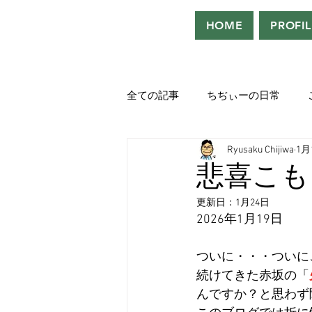
HOME
PROFIL
全ての記事
ちぢぃーの日常
Ryusaku Chijiwa
1月
役者として、声優として。
悲喜こも
更新日：
1月24日
吹き替えが好き！！
「ウル
2026年1月19日
ついに・・・ついに
Saturdeay Scrapbook
タツロ
続けてきた赤坂の「
んですか？と思わず