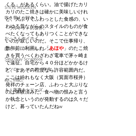
くる」があるくらい。油で揚げたカリ
STEVE McQUEEN
カリのたこ焼きは確かに美味しいけれ
吹き替えが好き！！
ど、大ぶりでふわっとした食感の、い
わゆる昔ながらのスタイルのものが食
「ウルトラ」の世界。
べたくなってもありつくことができな
おっさんホイホイ。
いのが寂しいのだ。そこで仕事帰り、
数年前に利用した「
あほや
」のたこ焼
ぼくら、YMOチルドレン。
きを買うべくわざわざ電車で茅ヶ崎ま
Saturdeay Scrapbook
で遠征。自宅から４０分ほどかかるけ
タツロー・マニア一年生。
ど、まあその程度なら許容範囲内だ。
ここは紛れもなく大阪（箕面市桜井）
ぬこ日記。
発祥のチェーン店、ふわっと大ぶりな
ＡＩ落書きシリーズ。
のは体験済みだ。食べ物の恨みと言う
か執念というのが発動するのは久々だ
けど、募っていたんだねw