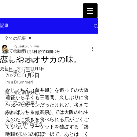
記事
全ての記事
Ryusaku Chijiwa
全ての記事
2022年11月3日
読了時間: 2分
恋しやオオサカの味。
ちぢぃーの日常
更新日：
2022年11月4日
ご一緒シリーズ。
2022年11月3日
I'm a Drummer!
かじぇちん（藤井風）を追っての大阪
我、食と酒を好む。
遠征から早くも三週間、久しぶりに食
マニアック万歳！
べ比べた粉モンだったけれど、考えて
みればこちら（関東）では大阪の地生
役者として、声優として。
えのたこ焼きを食べられる店がごくご
ちぢぃー的VOWネタ。
く少ない。マーケットを独占する「築
地銀だこ」のほぼ一択で、あとは「く
THE BIG BANG THEORY