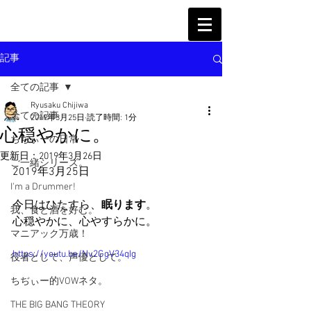
記事
全ての記事
Ryusaku Chijiwa
全ての記事
2019年3月25日
読了時間: 1分
心穏やかに。
ちぢぃーの日常
更新日：
2019年3月26日
ご一緒シリーズ。
2019年3月25日
I'm a Drummer!
今日はひたすら、
眠ります
。
我、食と酒を好む。
心穏やかに、心やすらかに。
マニアック万歳！
https://youtu.be/Nv2GgV34qIg
役者として、声優として。
ちぢぃー的VOWネタ。
THE BIG BANG THEORY