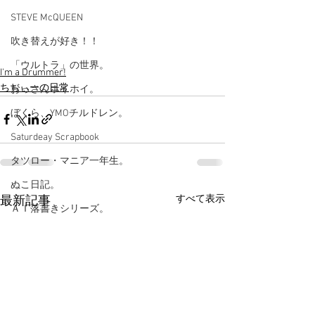
STEVE McQUEEN
吹き替えが好き！！
「ウルトラ」の世界。
I'm a Drummer!
ちぢぃーの日常
おっさんホイホイ。
ぼくら、YMOチルドレン。
Saturdeay Scrapbook
タツロー・マニア一年生。
ぬこ日記。
すべて表示
最新記事
ＡＩ落書きシリーズ。