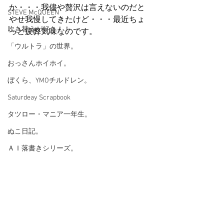
か・・・我儘や贅沢は言えないのだと
STEVE McQUEEN
やせ我慢してきたけど・・・最近ちょ
吹き替えが好き！！
っと疲弊気味なのです。
「ウルトラ」の世界。
おっさんホイホイ。
ぼくら、YMOチルドレン。
Saturdeay Scrapbook
タツロー・マニア一年生。
ぬこ日記。
ＡＩ落書きシリーズ。