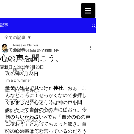
記事
全ての記事
Ryusaku Chijiwa
全ての記事
2022年9月26日
読了時間: 1分
心の声を聞こう。
ちぢぃーの日常
更新日：
2022年9月28日
ご一緒シリーズ。
2022年9月26日
I'm a Drummer!
散策の途中で見つけた
神社
。おぉ、こ
我、食と酒を好む。
んなところに！せっかくなので参拝し
マニアック万歳！
てきました。心迷う時は神の声を聞
き、そして自分の心の声に従おう。今
役者として、声優として。
朝のちいかわ占いwでも「自分の心の声
ちぢぃー的VOWネタ。
に従おう」とあってちょっと驚き。自
分の心の声は何と言っているのだろう
THE BIG BANG THEORY