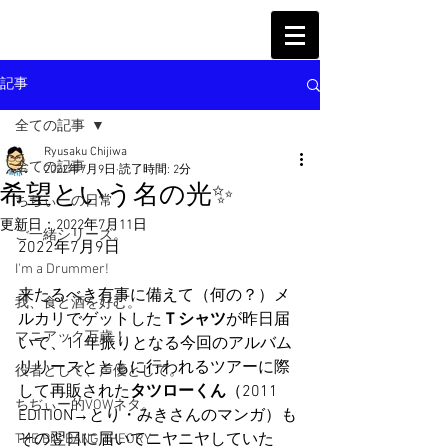
記事
全ての記事
Ryusaku Chijiwa
全ての記事
2022年7月9日
読了時間: 2分
希望という名の光✨
ちぢぃーの日常
更新日：
2022年7月11日
ご一緒シリーズ。
2022年7月9日
I'm a Drummer!
来たるべき有事に備えて（何の？）メ
我、食と酒を好む。
ルカリでゲットした
Ｔシャツ
が昨日届
マニアック万歳！
いて、11年振りとなる今回のアルバム
リリースとともに行われるツアーに際
役者として、声優として。
して再販された
タツローくん
（2011 
ちぢぃー的VOWネタ。
EDITION→とり・みきさんのマンガ）も
その翌日に届いてニヤニヤしていた
THE BIG BANG THEORY