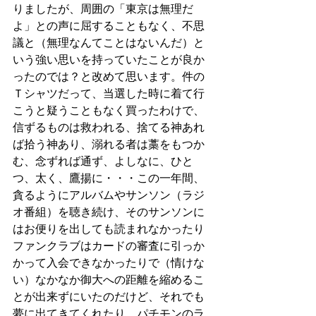
りましたが、周囲の「東京は無理だ
よ」との声に屈することもなく、不思
議と（無理なんてことはないんだ）と
いう強い思いを持っていたことが良か
ったのでは？と改めて思います。件の
Ｔシャツだって、当選した時に着て行
こうと疑うこともなく買ったわけで、
信ずるものは救われる、捨てる神あれ
ば拾う神あり、溺れる者は藁をもつか
む、念ずれば通ず、よしなに、ひと
つ、太く、鷹揚に・・・この一年間、
貪るようにアルバムやサンソン（ラジ
オ番組）を聴き続け、そのサンソンに
はお便りを出しても読まれなかったり
ファンクラブはカードの審査に引っか
かって入会できなかったりで（情けな
い）なかなか御大への距離を縮めるこ
とが出来ずにいたのだけど、それでも
夢に出てきてくれたり、パチモンのラ