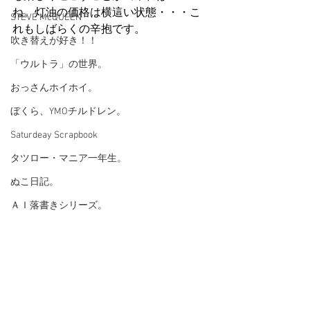
ね。灯油の価格は横這い状態・・・こ
STEVE McQUEEN
れもしばらくの辛抱です。
吹き替えが好き！！
「ウルトラ」の世界。
おっさんホイホイ。
ぼくら、YMOチルドレン。
Saturdeay Scrapbook
タツロー・マニア一年生。
ぬこ日記。
ＡＩ落書きシリーズ。