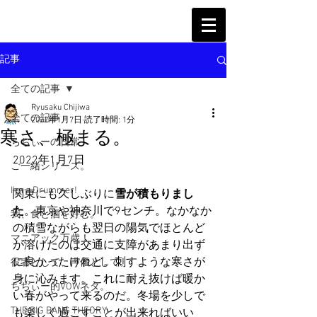
記事
全ての記事
Ryusaku Chijiwa
全ての記事
2022年1月7日
読了時間: 1分
寒さ、極まる。
ちぢぃーの日常
2022年1月7日
ご一緒シリーズ。
I'm a Drummer!
関東にも久しぶりに
雪が積もりまし
た
。東京や神奈川で9センチ。なかなか
我、食と酒を好む。
の積雪ながらも翌日の陽気でほとんど
マニアック万歳！
が溶けたのは交通に支障があまり出ず
に良かったけれど。刺すような寒さが
役者として、声優として。
身に沁みます。これに耐え抜けば暖か
ちぢぃー的VOWネタ。
い春がやって来るのだ。冬場を少しで
THE BIG BANG THEORY
も楽しく過ごすことが出来ればいい